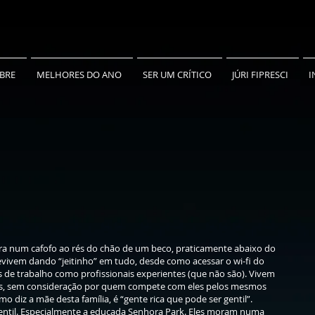
BRE
MELHORES DO ANO
SER UM CRÍTICO
JÚRI FIPRESCI
I
ora num cafofo ao rés do chão de um beco, praticamente abaixo do
obrevivem dando “jeitinho” em tudo, desde como acessar o wi-fi do
s de trabalho como profissionais experientes (que não são). Vivem
s, sem consideração por quem compete com eles pelos mesmos
mo diz a mãe desta família, é “gente rica que pode ser gentil”.
, gentil. Especialmente a educada Senhora Park. Eles moram numa