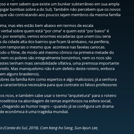
amoso e nem sabem que existe um bunker subterrâneo em sua ampla
e jogar bombas sobre a do Sul). Também não percebem que os novos
s que vão contratando aos poucos sejam membros da mesma família
cima, mas eles estão bem abaixo em termos de escala
verbal sobre quem está “por cima” e quem está “por baixo” é
me: por exemplo, vemos enormes escadarias que unem (ou seria
s da cidade alta dos bairros que ficam lá embaixo, na periferia,
 com temporais o mesmo que acontece nas favelas cariocas.
 todo o filme, de modo até mesmo cômico na primeira metade do
 nem os pobres são integralmente bonzinhos, nem os ricos são
stes tenham mais sensibilidade olfativa, uma premissa importante
nredo. Mas maniqueísmo não é um defeito deste roteiro, embora
em alguns brasileiros).
obres da família Kim como espertos e algo maliciosos; já a senhora
característica necessária para que contrate os falsos professores
os ricos, e também cabe usar o termo “arquitetura” para o roteiro
oselitista na abordagem de temas espinhosos na esfera social,
, chegando ao humor negro – quando já se configura um drama
dade econômica é uma tragédia mundial.
o (Coreia do Sul, 2019). Com Kang-ho Song, Sun-kyun Lee,