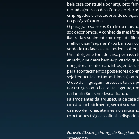
bela casa construída por arquiteto f
moradia (no caso de a Coreia do Nort
empregados e prestadores de serviço
do parágrafo acima.
O parágrafo sobre os Kim ficou mais a
socioeconômica. A conhecida metáfora 
ilustrada visualmente ao longo do fil
melhor dizer “separam”) os bairros rico
verdadeiras favelas que podem sofrer
Um inteligente tom de farsa perpassa
enredo, que deixa bem explicitado que
obrigatoriamente mauzinhos, embora e
para acontecimentos posteriores do e
seja frequente em tantos filmes (como 
O uso da linguagem farsesca situa os p
Park surge como bastante ingênua, uma 
da família Kim sem desconfiança.
Falamos antes da arquitetura da casa d
construído habilmente, sem discurso pr
usando de ironia, até mesmo sarcasmo
com toques trágicos: afinal, a dispari
Parasita (Gisaengchung), de Bong Joon H
Yeo-jeong Jo.