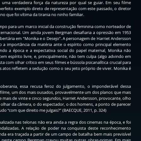
e uma verdadeira força da natureza por qual se guiar. Em seu filme 
erfeito exemplo direto de representação com este passado, o diretor 
no que foi vítima da tirania no ninho familiar. 
mpo para um marco inicial da construção feminina como norteador de 
ternacional. Um ainda jovem Bergman desafiaria a opressão em 1953 
libertária em “Monika e o Desejo”. A personagem de Harriet Andersson 
o a importância da matéria ante o espírito como principal elemento 
iando a época e a expectativa social do papel maternal, Monika não 
m espírito livre, e, principalmente, não tem culpa (algo advindo em 
ta com olhar crítico em seus filmes e bússola psicanalítica crucial para 
 atos refletem a sedução como o seu jeito próprio de viver. Monika é 
soberania, essa recusa feroz do julgamento, o imponderável dessa 
filme, um dos mais ousados, provavelmente um dos planos que mais 
 mais de vinte e cinco segundos, Harriet Andersson, provocante, olho 
o olhar da câmera, o do espectador, o dos homens, a ponto de parecer 
do “com que direito me julgais?” (BAECQUE, 2011, p. 324)
alizada nas telonas não era ainda a regra dos cinemas na época, e foi 
ndalizadas. A relação de poder na conquista deste reconhecimento 
inda era traçada a partir de um campo de batalha bem mais previsível 
 E neste campo Bergman cravou muitas outras obras-primas. Em mais 