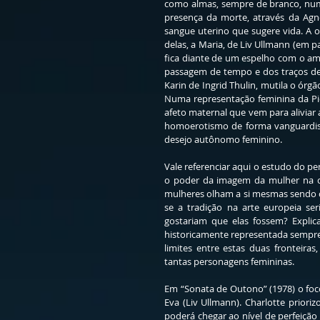
como almas, sempre de branco, num 
presença da morte, através da Agn
sangue uterino que sugere vida. A o
delas, a Maria, de Liv Ullmann (em 
fica diante de um espelho com o am
passagem de tempo e dos traços de
Karin de Ingrid Thulin, mutila o órgã
Numa representação feminina da Piet
afeto maternal que vem para alivia
homoerotismo de forma vanguardist
desejo autônomo feminino.
Vale referenciar aqui o estudo do pe
o poder da imagem da mulher na co
mulheres olham a si mesmas sendo ol
se a tradição na arte europeia s
gostariam que elas fossem? Expli
historicamente representada sempre 
limites entre estas duas fronteir
tantas personagens femininas.
Em “Sonata de Outono” (1978) o foco 
Eva (Liv Ullmann). Charlotte prioriz
poderá chegar ao nível de perfeição