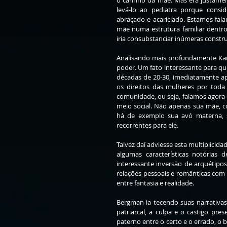
o carinho da mãe. Mas era justamen
levá-lo ao pediatra porque consi
abraçado e acariciado. Estamos falan
mãe numa estrutura familiar dentro
iria consubstanciar inúmeras construç
Analisando mais profundamente Karin
poder. Um fato interessante para qu
décadas de 20-30, imediatamente ap
os direitos das mulheres por toda
comunidade, ou seja, falamos agora d
meio social. Não apenas sua mãe, c
há de exemplo sua avó materna, su
recorrentes para ele. 
Talvez daí adviesse esta multiplicid
algumas características notórias 
interessante inversão de arquétipo
relações pessoais e românticas com 
entre fantasia e realidade.
Bergman ia tecendo suas narrativas 
patriarcal, a culpa e o castigo pre
paterno entre o certo e o errado, o b