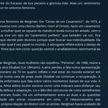
te do fracasso de Eva perante a gloriosa mãe. Mais um sentimento 
tor no universo feminino.
rso feminino de Bergman. Em “Cenas de um Casamento”, de 1973, a 
nversa com uma cliente (Barbro Hiort af Ornäs). Após um casamento 
, a mulher quer se separar do marido e revela nunca ter amado, nem o 
e vive um tipo de “casamento perfeito” que também vai ruir, fica 
 que decide pelo divórcio porque quer buscar sua individualidade. Ela 
nder qual é seu papel no mundo. A advogada reflete sobre o desejo de 
um filme que tem como questão central o analfabetismo sentimental da 
ar Bergman, duas mulheres são espelhos. “Persona”, de 1966, reúne a 
 atriz Elisabet (Liv Ullmann). A atriz perdeu a fala numa apresentação 
oticiário da TV no quarto reflete o mal estar do mundo exterior em 
io numa casa de praia, onde Elisabet vai continuar a recuperação. A 
a enfermeira que fala sobre vários momentos banais de sua vida. A 
á-la. Alma adota óculos escuros como uma máscara para disfarçar seu 
e defesa e adaptação. Liv e Bibi têm estruturas de rosto semelhantes 
 entram fusão. Há um enfrentamento entre as duas e as questões 
alidade vão entrar novamente em cena.  O relacionamento das 
rópria relação do diretor com as atrizes. Bergman havia acabado de 