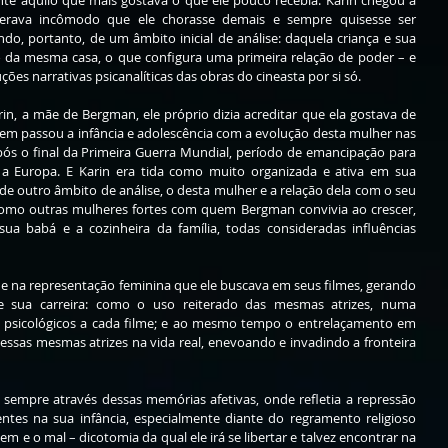
te aquilo que mais gostava o que ele pouco recebia. Karin chegou a 
derava incômodo que ele chorasse demais e sempre quisesse ser 
do, portanto, de um âmbito inicial de análise: daquela criança e sua 
 da mesma casa, o que configura uma primeira relação de poder – e 
ões narrativas psicanalíticas das obras do cineasta por si só. 
, a mãe de Bergman, ele próprio dizia acreditar que ela gostava de 
em passou a infância e adolescência com a evolução desta mulher nas 
ós o final da Primeira Guerra Mundial, período de emancipação para 
 a Europa. E Karin era tida como muito organizada e ativa em sua 
e outro âmbito de análise, o desta mulher e a relação dela com o seu 
omo outras mulheres fortes com quem Bergman convivia ao crescer, 
a babá e a cozinheira da família, todas consideradas influências 
ade na representação feminina que ele buscava em seus filmes, gerando 
de sua carreira: como o uso reiterado das mesmas atrizes, numa 
s psicológicos a cada filme; e ao mesmo tempo o entrelaçamento em 
essas mesmas atrizes na vida real, enevoando e invadindo a fronteira 
sempre através dessas memórias afetivas, onde refletia a repressão 
sentes na sua infância, especialmente diante do regramento religioso 
em e o mal – dicotomia da qual ele irá se libertar e talvez encontrar na 