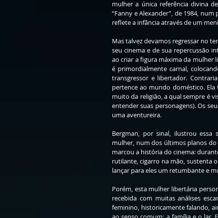
mulher a única referência divina d
“Fanny e Alexander”, de 1984, num p
reflete a infância através de um meni
Mas talvez devamos regressar no te
seu cinema e de sua repercussão in
ao criar a figura máxima da mulher 
é primordialmente carnal, colocand
transgressor e libertador. Contrar
pertence ao mundo doméstico. Ela te
muito da religião, a qual sempre é vis
entender suas personagens). Os seus
uma aventureira.
Bergman, por sinal, ilustrou essa 
mulher, num dos últimos planos do 
marcou a história do cinema: durante
rutilante, cigarro na mão, sustenta 
lançar para eles um retumbante e mu
Porém, esta mulher libertária person
recebida com muitas análises esca
feminino, historicamente falando, a
ao senso comum: a família e o lar.