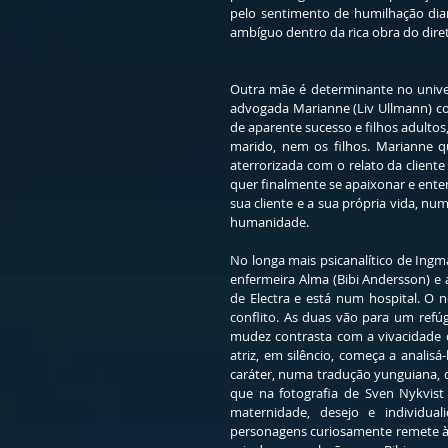
pelo sentimento de humilhação dian
ambíguo dentro da rica obra do dire
Outra mãe é determinante no unive
advogada Marianne (Liv Ullmann) co
de aparente sucesso e filhos adultos
marido, nem os filhos. Marianne qu
aterrorizada com o relato da cliente
quer finalmente se apaixonar e ente
sua cliente e a sua própria vida, n
humanidade.
No longa mais psicanalítico de Ingm
enfermeira Alma (Bibi Andersson) e a
de Electra e está num hospital. O n
conflito. As duas vão para um refúg
mudez contrasta com a vivacidade d
atriz, em silêncio, começa a analis
caráter, numa tradução yunguiana, d
que na fotografia de Sven Nykvist
maternidade, desejo e individu
personagens curiosamente remete à p