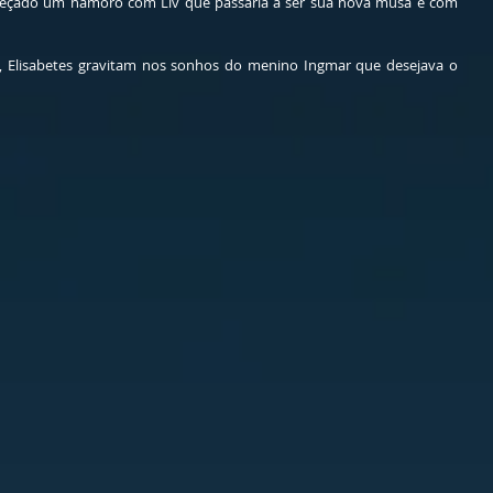
meçado um namoro com Liv que passaria a ser sua nova musa e com 
s, Elisabetes gravitam nos sonhos do menino Ingmar que desejava o 