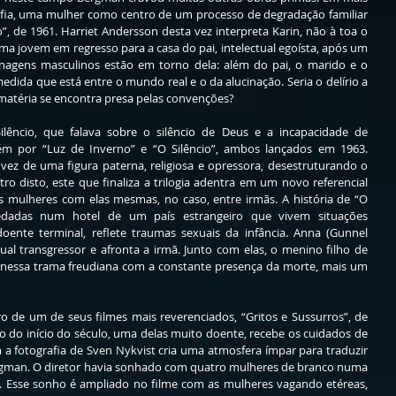
ia, uma mulher como centro de um processo de degradação familiar 
, de 1961. Harriet Andersson desta vez interpreta Karin, não à toa o 
a jovem em regresso para a casa do pai, intelectual egoísta, após um 
onagens masculinos estão em torno dela: além do pai, o marido e o 
 medida que está entre o mundo real e o da alucinação. Seria o delírio a 
 matéria se encontra presa pelas convenções? 
ilêncio, que falava sobre o silêncio de Deus e a incapacidade de 
 por “Luz de Inverno” e “O Silêncio”, ambos lançados em 1963. 
ez de uma figura paterna, religiosa e opressora, desestruturando o 
ro disto, este que finaliza a trilogia adentra em um novo referencial 
as mulheres com elas mesmas, no caso, entre irmãs. A história de “O 
edadas num hotel de um país estrangeiro que vivem situações 
 doente terminal, reflete traumas sexuais da infância. Anna (Gunnel 
 transgressor e afronta a irmã. Junto com elas, o menino filho de 
, nessa trama freudiana com a constante presença da morte, mais um 
 de um de seus filmes mais reverenciados, “Gritos e Sussurros”, de 
do início do século, uma delas muito doente, recebe os cuidados de 
 a fotografia de Sven Nykvist cria uma atmosfera ímpar para traduzir 
gman. O diretor havia sonhado com quatro mulheres de branco numa 
 Esse sonho é ampliado no filme com as mulheres vagando etéreas, 