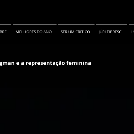
BRE
MELHORES DO ANO
SER UM CRÍTICO
JÚRI FIPRESCI
I
rgman e a representação feminina