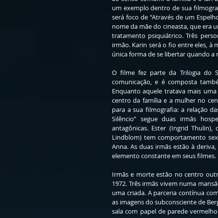
um exemplo dentro de sua filmograf
será foco de “Através de um Espelho”
nome da mãe do cineasta, que era um
tratamento psiquiátrico. Três pers
irmão. Karin será o fio entre eles, à
única forma de se libertar quando a
O filme fez parte da Trilogia do S
comunicação, e é composta também
Enquanto aquele tratava mais uma v
centro da família e a mulher no cent
para a sua filmografia: a relação d
Silêncio” segue duas irmãs hosp
antagônicas. Ester (Ingrid Thulin),
Lindblom) tem comportamento sexual
Anna. As duas irmãs estão à deriva
elemento constante em seus filmes. 
Irmãs e morte estão no centro outro
1972. Três irmãs vivem numa mansão 
uma criada. A parceria contínua com
as imagens do subconsciente de Ber
sala com papel de parede vermelho.