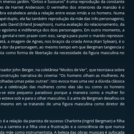
imenso jardim. “Gritos e Sussuros” é uma reprodução da constante 
es de Harriet Andersson. O vermelho dos interiores da mansão é o 
bra estabelece ainda a relação entre essas irmãs e os homens. Numa 
papel duplo, ela faz também reprodução da mãe das três personagens), 
ado David (Erland Josephson), numa avaliação do relacionamento, da 
 egoísmo e indiferença dos dois personagens. Em outro momento, a 
o genital e tem prazer com isso, sangra para punir o marido repressor. 
á, a imagem de Agnes, nos braços da criada Anna (Kari Sylwan), é o 
r a dor da personagem, ao mesmo tempo em que Bergman tangencia o 
a como forma de libertação da necessidade da figura masculina no 
nsador John Berger, na coletânea “Modos de Ver”, que teorizava sobre 
nstrução narrativa do cinema: “Os homens olham as mulheres. As 
hadas umas pelas outras”. Isto evoca mais uma vez a dúvida clássica 
eria a celebração das mulheres como elas são ou como os homens 
ca-se este pequeno paradoxo porque a maneira como a mulher foi 
esteve sob e para o olhar masculino. E a arte de Bergman desafiou os 
as, mesmo em se tratando de uma figura masculina como diretor de 
é a relação da pianista de sucesso Charlotte (Ingrid Bergman) e filha 
ou a carreira e a filha vive a frustração e a consciência de que nunca 
 da mãe como instrumentista. A beleza das obras musicais é sufocada 