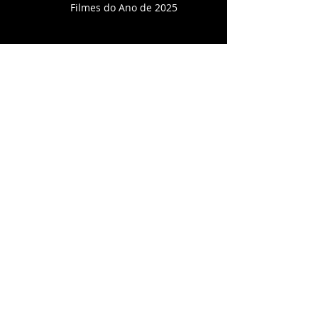
Filmes do Ano de 2025
"O agente secreto" é escolhido
o melhor filme do ano pela
ACCRJ
ACCRJ consagra Ainda Estou
Aqui como melhor filme do ano
Oppenheimer volta aos
cinemas