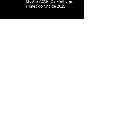
Mostra ACCRJ Os Melhores
Filmes do Ano de 2025
"O agente secreto" é escolhido
o melhor filme do ano pela
ACCRJ
ACCRJ consagra Ainda Estou
Aqui como melhor filme do ano
Oppenheimer volta aos
cinemas