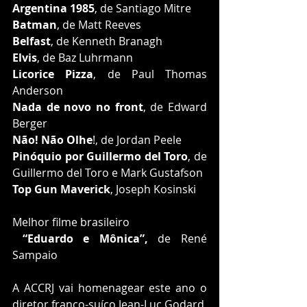
Argentina 1985
, de Santiago Mitre
Batman
, de Matt Reeves
Belfast
, de Kenneth Branagh
Elvis
, de Baz Luhrmann
Licorice Pizza
, de Paul Thomas 
Anderson
Nada de novo no front
, de Edward 
Berger
Não! Não Olhe
!, de Jordan Peele
Pinóquio por Guillermo del Toro
, de 
Guillermo del Toro e Mark Gustafson
Top Gun Maverick
, Joseph Kosinski
Melhor filme brasileiro 
“Eduardo e Mônica”,
 de René 
Sampaio
A ACCRJ vai homenagear este ano o 
diretor franco-suíço Jean-Luc Godard, 