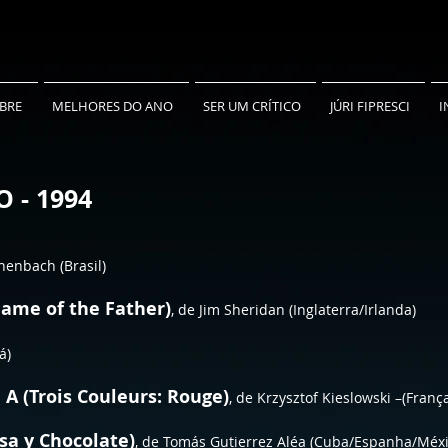
BRE
MELHORES DO ANO
SER UM CRÍTICO
JÚRI FIPRESCI
I
 - 1994
chenbach (Brasil)
ame of the Father)
, de Jim Sheridan (Inglaterra/Irlanda)
dá)
A (Trois Couleurs: Rouge)
, de Krzysztof Kieslowski –(Franç
sa y Chocolate)
, de Tomás Gutierrez Aléa (Cuba/Espanha/Méx