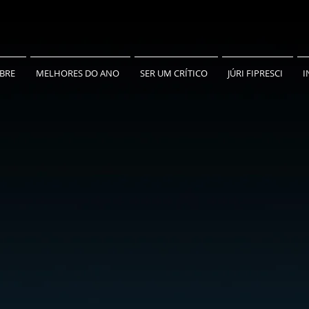
BRE
MELHORES DO ANO
SER UM CRÍTICO
JÚRI FIPRESCI
I