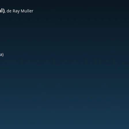
l)
, de Ray Muller
ha)