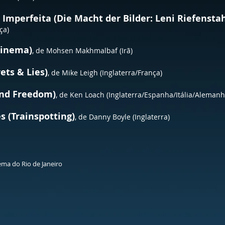
 Imperfeita (Die Macht der Bilder: Leni Riefenstah
nça)
Cinema)
, de Mohsen Makhmalbaf (Irã)
ets & Lies)
, de Mike Leigh (Inglaterra/França)
and Freedom)
, de Ken Loach (Inglaterra/Espanha/Itália/Aleman
s (Trainspotting)
, de Danny Boyle (Inglaterra)
ema do Rio de Janeiro