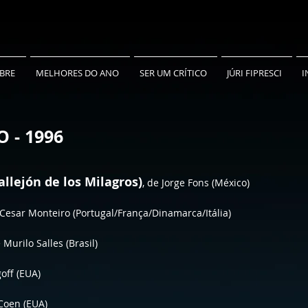
BRE
MELHORES DO ANO
SER UM CRÍTICO
JÚRI FIPRESCI
I
 - 1996
allejón de los Milagros)
, de Jorge Fons (México)
Cesar Monteiro (Portugal/França/Dinamarca/Itália)
e Murilo Salles (Brasil)
goff (EUA)
 Coen (EUA)