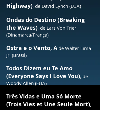
Highway)
, de David Lynch (EUA)
Ondas do Destino (Breaking
the Waves)
, de Lars Von Trier
(Dinamarca/França)
Ostra e o Vento, A
de Walter Lima
Jr. (Brasil)
Todos Dizem eu Te Amo
(Everyone Says I Love You)
, de
Woody Allen (EUA)
Três Vidas e Uma Só Morte
(Trois Vies et Une Seule Mort)
,
de Raoul Ruiz (França /Portugal)
Um Herói Muito Discreto, Um
(Un Héros Très Discret)
, de
Jacques Audiard (França)