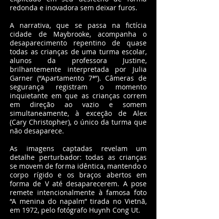
redonda e inovadora sem deixar furos.
A narrativa, que se passa na fictícia
cidade de Maybrooke, acompanha o
desaparecimento repentino de quase
todas as crianças de uma turma escolar,
alunos da professora Justine,
brilhantemente interpretada por Julia
Garner (“Apartamento 7ª”). Câmeras de
segurança registram o momento
inquietante em que as crianças correm
em direção ao vazio e somem
simultaneamente, à exceção de Alex
(Cary Christopher), o único da turma que
não desaparece.
As imagens captadas revelam um
detalhe perturbador: todas as crianças
se movem de forma idêntica, mantendo o
corpo rígido e os braços abertos em
forma de V até desaparecerem. A pose
remete intencionalmente à famosa foto
“A menina do napalm” tirada no Vietnã,
em 1972, pelo fotógrafo Huynh Cong Ut.