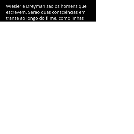
Wiesler e Dreyman são os homens que
escrevem. Serão duas consciências em
transe ao longo do filme, como linhas
que se deslocam de seus respectivos
pontos em direção a uma região
comum. Não é somente Wiesler que, no
contato com o mundo da sensibilidade e
do inconformismo, vai trair o sistema
que passa a encarar como corrupto e
cínico. Também Dreyman, na vivência
de perdas sucessivas, vai sair da
condição de cooptante do regime para
tomar uma atitude mais conseqüente.
O traço mais sólido do personagem de
Wiesler é que ele não muda de
personalidade ao mudar de moral. Nem
Dreyman ao mudar de posição política.
Assim, um grande desafio para a
dramaturgia é vencido com maestria
pelo roteiro de Donnersmarck.