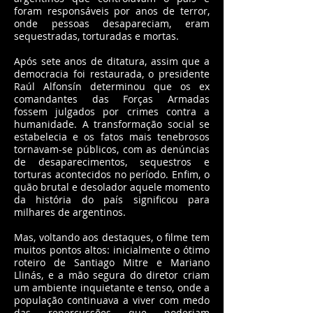
foram responsáveis por anos de terror,
onde pessoas desapareciam, eram
sequestradas, torturadas e mortas.
Após sete anos de ditatura, assim que a
democracia foi restaurada, o presidente
Raúl Alfonsín determinou que os ex
comandantes das Forças Armadas
fossem julgados por crimes contra a
humanidade. A transformação social se
estabelecia e os fatos mais tenebrosos
tornavam-se públicos, com as denúncias
de desaparecimentos, sequestros e
torturas acontecidos no período. Enfim, o
quão brutal e desolador aquele momento
da história do país significou para
milhares de argentinos.
Mas, voltando aos destaques, o filme tem
muitos pontos altos: inicialmente o ótimo
roteiro de Santiago Mitre e Mariano
Llinás, e a mão segura do diretor criam
um ambiente inquietante e tenso, onde a
população continuava a viver com medo
das repercussões que poderiam