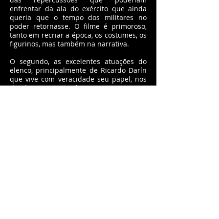
enfrentar da ala do exército que ainda
queria que o tempo dos militares no
poder retornasse. O filme é primoroso,
tanto em recriar a época, os costumes, os
figurinos, mas também na narrativa.
O segundo, as excelentes atuações do
elenco, principalmente de Ricardo Darín
que vive com veracidade seu papel, nos
dando a impressão às vezes que estamos
assistindo a um documentário.
Por último, o olhar sobre eventos
históricos, no caso um dos maiores
julgamentos políticos que se tem notícia.
E que é também um alerta para nos
mantermos atentos para que certas
situações não voltem a se repetir.
Em resumo, “Argentina 1985” é um filme
poderoso com uma mensagem dura
sobre uma realidade vivida. Ao mesmo
tempo emociona e é hábil na
reconstrução daquele momento.