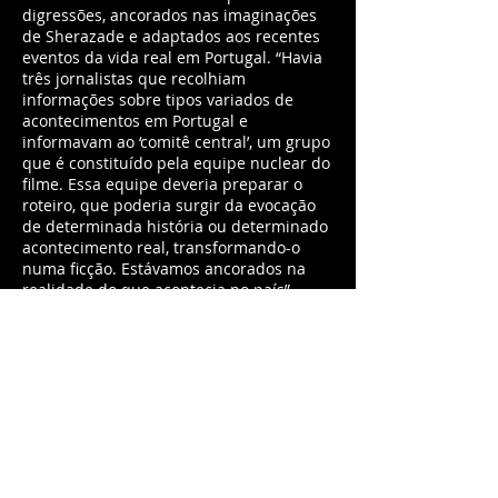
digressões, ancorados nas imaginações
de Sherazade e adaptados aos recentes
eventos da vida real em Portugal. “Havia
três jornalistas que recolhiam
informações sobre tipos variados de
acontecimentos em Portugal e
informavam ao ‘comitê central’, um grupo
que é constituído pela equipe nuclear do
filme. Essa equipe deveria preparar o
roteiro, que poderia surgir da evocação
de determinada história ou determinado
acontecimento real, transformando-o
numa ficção. Estávamos ancorados na
realidade do que acontecia no país”,
conta Gomes, que faz questão de
esclarecer que o filme não é uma
adaptação de “As mil e uma noites”.
“Desde minha adolescência tenho uma
relação forte com esse livro, mas a ideia
era criar um dispositivo cinematográfico
que se aproximasse da sua narrativa.
Queria construir algo que fosse tão rico
quanto ‘As mil e uma noites’, com todas