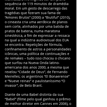
sequência de 119 minutos de dramédia
moral. Em um gesto de descarrego das
tragédias que fizeram sua fama de
“Amores Brutos” (2000) a “Biutiful” (2010),
o cineasta cria uma aeróbica de planos
sem corte, alinhados por uma batida de
pratos de bateria, numa maratona
sinestésica, a fim de expressar a ressaca
na qual a indústria audiovisual dos EUA
se encontra. Repetições de fórmula,
confinamento de astros a personalidades
icônicas, uma política de continuações e
de remakes – tudo isso chocou o chicano
que surfou na Nueva Onda latino-
americana dos anos 2000, a mesma que
revelou “Cidade de Deus”, de Fernando
Meirelles; os argentinos “El Bonaerense”
e “Nueve reinas” e paulistaníssimo “O
invasor”, de Beto Brant.
Diante de uma Babel distinta da sua
“Babel” (filme pelo qual ganhou o prêmio
de melhor diretor em Cannes em 2006), o