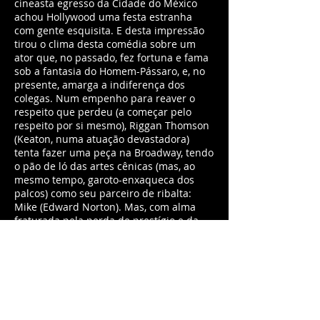
cineasta egresso da Cidade do México
achou Hollywood uma festa estranha
com gente esquisita. E desta impressão
tirou o clima desta comédia sobre um
ator que, no passado, fez fortuna e fama
sob a fantasia do Homem-Pássaro, e, no
presente, amarga a indiferença dos
colegas. Num empenho para reaver o
respeito que perdeu (a começar pelo
respeito por si mesmo), Riggan Thomson
(Keaton, numa atuação devastadora)
tenta fazer uma peça na Broadway, tendo
o pão de ló das artes cênicas (mas, ao
mesmo tempo, garoto-enxaqueca dos
palcos) como seu parceiro de ribalta:
Mike (Edward Norton). Mas, com alma
fraturada pela perda de prestígio e da
autoconfiança, e com o bolso a vazar
dólares por conta de uma montagem
atribulada, Riggan vira uma espécie de
Ubu Rei na patafísica que a cultura das
celebridades se tornou: o darling de
ontem é o loser de hoje. Bastava uma
sequência para que o longa – laureado