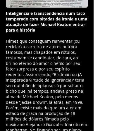
Inteligência e transcendência num taco
temperado com pitadas de ironia e uma
atuação de fazer Michael Keaton entrar
para a história
Filmes que conseguem reinventar (ou
reciclar) a carreira de atores outrora
famosos, mas chapados em rótulos,
costumam se candidatar, de cara, ao
brilho eterno do amor cinéfilo por seu
fator surpresa e por seu espírito
redentor. Assim sendo, “Birdman ou (A
inesperada virtude da ignorância)” teria
seu quinhão de aplauso só por soltar o
bicho que, há tempos, andava preso na
alma de Michael Keaton, pelo menos
desde “Jackie Brown”, lá atrás, em 1998.
Porém, existe mais do que um ator em
estado de graça na produção de 18
milhões de dólares filmada pelo
mexicano Alejandro González Iñárritu em
Manhattan, NY, fingindo ser um plano-