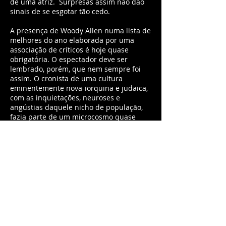
de uma atriz. Surpresas assim não dão
sinais de se esgotar tão cedo.
A presença de Woody Allen numa lista de
melhores do ano elaborada por uma
associação de críticos é hoje quase
obrigatória. O espectador deve ser
lembrado, porém, que nem sempre foi
assim. O cronista de uma cultura
eminentemente nova-iorquina e judaica,
com as inquietações, neuroses e
angústias daquele nicho de população,
fazia parte de um microcosmo quase
impenetrável aos demais. Não raro o
espectador se perguntava o que ele tinha
a ver com isso. Parece estranho agora
pensar dessa maneira, mas o fato é que
Allen se encarregou de levar à diáspora o
seu judaísmo, o seu nova-iorquismo.
Bons filmes, como este que o espectador
verá agora no CCBB, são bem mais do
que bons filmes comuns. Lidam com
temas que podem estar em muitos
outros filmes, e não têm por trás apenas