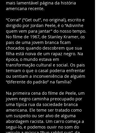
mais lamentável página da história
americana recente.
“Corra!” (“Get out”, no original), escrito e
dirigido por Jordan Peele, é o “Adivinhe
quem vem para jantar” do nosso tempo.
No filme de 1967, de Stanley Kramer, os
pais de uma jovem branca ficam
chocados quando descobrem que sua
filha está noiva de um rapaz negro. Na
época, o mundo estava em
transformação cultural e social. Os pais
temiam o que o casal poderia enfrentar
ou sentiam a inconveniência de alguém
“diferente do padrão” na família?
Na primeira cena do filme de Peele, um
jovem negro caminha preocupado por
uma típica rua da sociedade branca
americana. Ele teme ser tratado como
um suspeito ou ser alvo de alguma
abordagem racista. Um carro começa a
segui-lo, e podemos ouvir no som do
veículo a música “Run rabbit run”, da