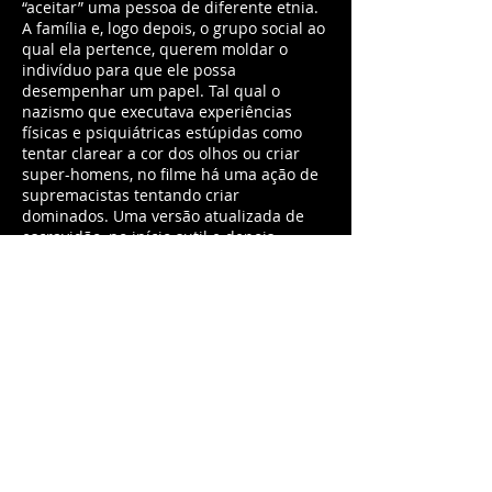
“aceitar” uma pessoa de diferente etnia.
A família e, logo depois, o grupo social ao
qual ela pertence, querem moldar o
indivíduo para que ele possa
desempenhar um papel. Tal qual o
nazismo que executava experiências
físicas e psiquiátricas estúpidas como
tentar clarear a cor dos olhos ou criar
super-homens, no filme há uma ação de
supremacistas tentando criar
dominados. Uma versão atualizada de
escravidão, no início sutil e depois
evidente.
Num momento simbólico, um cervo é
sacrificado, e um personagem define a
situação: “um já foi, faltam milhares”. O
cervo livre na floresta passa a ser um
objeto morto na parede.
Jordan Peele, em sua estreia na direção, é
o maestro de um suspense que conta
com um elenco afinado com destaque
para Bradley Whitford e Catherine