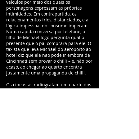
veículos por meio dos quais os
personagens expressam as próprias
intimidades. Em contrapartida, os
relacionamentos frios, distanciados, e a
lógica impessoal do consumo imperam.
Numa rápida conversa por telefone, o
filho de Michael logo pergunta qual o
presente que o pai comprará para ele. O
taxista que leva Michael do aeroporto ao
hotel diz que ele não pode ir embora de
Cincinnati sem provar o chilli – e, não por
acaso, ao chegar ao quarto encontra
justamente uma propaganda de chilli.
Os cineastas radiografam uma parte dos
Estados Unidos (além da mencionada
Cincinnati, outra cidade de Ohio, Akron,
onde vivem Lisa e Emily, e Los Angeles,
onde mora Michael). O registro realista
se impõe na primeira metade da
projeção, a julgar pelo modo como a
cidade, os ambientes e os corpos são
mostrados. Mas Kaufman (responsável
ainda pelo roteiro) e Johnson