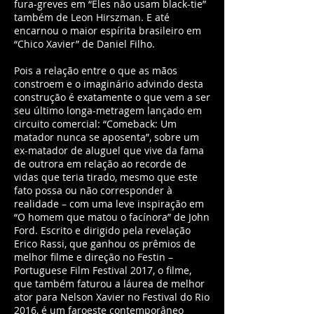
fura-greves em “Eles não usam black-tie”
também de Leon Hirszman. E até
encarnou o maior espírita brasileiro em
“Chico Xavier” de Daniel Filho.
Pois a relação entre o que as mãos
constroem e o imaginário advindo desta
construção é exatamente o que vem a ser
seu último longa-metragem lançado em
circuito comercial: “Comeback: Um
matador nunca se aposenta”, sobre um
ex-matador de aluguel que vive da fama
de outrora em relação ao recorde de
vidas que teria tirado, mesmo que este
fato possa ou não corresponder à
realidade – com uma leve inspiração em
“O homem que matou o facínora” de John
Ford. Escrito e dirigido pela revelação
Erico Rassi, que ganhou os prêmios de
melhor filme e direção no Festin –
Portuguese Film Festival 2017, o filme,
que também faturou a láurea de melhor
ator para Nelson Xavier no Festival do Rio
2016, é um faroeste contemporâneo