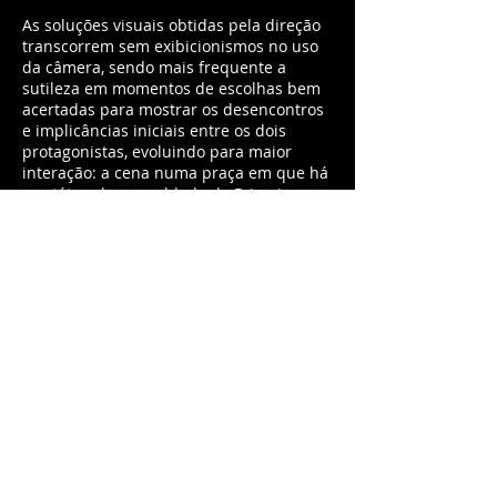
As soluções visuais obtidas pela direção
transcorrem sem exibicionismos no uso
da câmera, sendo mais frequente a
sutileza em momentos de escolhas bem
acertadas para mostrar os desencontros
e implicâncias iniciais entre os dois
protagonistas, evoluindo para maior
interação: a cena numa praça em que há
a estátua de um soldado da Primeira
Guerra, por exemplo, transcorre num
plano-sequência em que os atores
circundam o gradeado que envolve o
monumento, um de cada lado, levando,
naturalmente, à aproximação quando se
encontram ao final de cada semicírculo.
O espectador pode nem se dar conta
conscientemente dos recursos de sintaxe
fílmica utilizados, mas certamente eles
colaboram para o envolvimento que o
público teve com o filme, um encontro
nem sempre frequente entre elogios da
crítica, prêmios e bons resultados de
bilheteria.