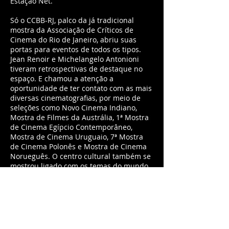
Estação Net.
Só o CCBB-RJ, palco da já tradicional
mostra da Associação de Críticos de
Cinema do Rio de Janeiro, abriu suas
portas para eventos de todos os tipos.
Jean Renoir e Michelangelo Antonioni
tiveram retrospectivas de destaque no
espaço. E chamou a atenção a
oportunidade de ter contato com as mais
diversas cinematografias, por meio de
seleções como Novo Cinema Indiano,
Mostra de Filmes da Austrália, 1ª Mostra
de Cinema Egípcio Contemporâneo,
Mostra de Cinema Uruguaio, 7ª Mostra
de Cinema Polonês e Mostra de Cinema
Norueguês. O centro cultural também se
mostrou ligado com os temas do mundo
atual, abrigando o Festival Assim
Vivemos, com obras sobre acessibilidade,
e o 12ª Femina – Festival Internacional de
Cinema Feminino.
A Caixa Cultural foi outro importante