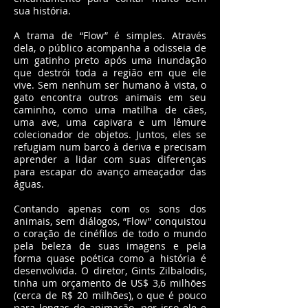
sua história.
A trama de “Flow” é simples. Através
dela, o público acompanha a odisseia de
um gatinho preto após uma inundação
que destrói toda a região em que ele
vive. Sem nenhum ser humano à vista, o
gato encontra outros animais em seu
caminho, como uma matilha de cães,
uma ave, uma capivara e um lêmure
colecionador de objetos. Juntos, eles se
refugiam num barco à deriva e precisam
aprender a lidar com suas diferenças
para escapar do avanço ameaçador das
águas.
Contando apenas com os sons dos
animais, sem diálogos, “Flow” conquistou
o coração de cinéfilos de todo o mundo
pela beleza de suas imagens e pela
forma quase poética como a história é
desenvolvida. O diretor, Gints Zilbalodis,
tinha um orçamento de US$ 3,6 milhões
(cerca de R$ 20 milhões), o que é pouco
para longas de animação, por isso ele e