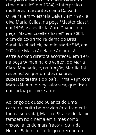
cima daquilo”, em 1984) e interpretou
mulheres marcantes como Dalva de
Oliveira, em “A estrela Dalva”, em 1987; a
diva Maria Callas, na peça “Master class”,
em 1996; e a estilista Coco Chanel, na
peça “Mademoiselle Chanel”, em 2004;
além da ex-primeira dama do Brasil
Sarah Kubitschek, na minissérie “JK”, em
2006, de Maria Adelaide Amaral. A
estreia como diretora aconteceu em 1978
na peça “A menina e o vento”, de Maria
Clara Machado, e, na função, Marília foi
responsável por um dos maiores
sucessos teatrais do país, “Irma Vap”, com
Marco Nanini e Ney Latorraca, que ficou
em cartaz por onze anos.
Ao longo de quase 60 anos de uma
carreira muito bem vivida (praticamente
toda a sua vida), Marília Pêra se destacou
também no cinema em filmes como
“Pixote, a lei do mais fraco” (1981), de
Hector Babenco – pelo qual recebeu o