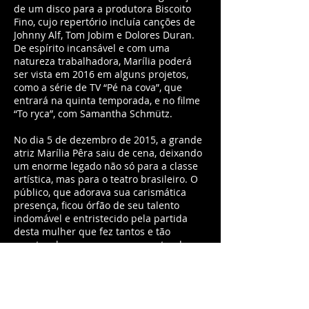
de um disco para a produtora Biscoito
Fino, cujo repertório incluía canções de
Johnny Alf, Tom Jobim e Dolores Duran.
De espírito incansável e com uma
natureza trabalhadora, Marília poderá
ser vista em 2016 em alguns projetos,
como a série de TV “Pé na cova”, que
entrará na quinta temporada, e no filme
“To ryca”, com Samantha Schmütz.
No dia 5 de dezembro de 2015, a grande
atriz Marília Pêra saiu de cena, deixando
um enorme legado não só para a classe
artística, mas para o teatro brasileiro. O
público, que adorava sua carismática
presença, ficou órfão de seu talento
indomável e entristecido pela partida
desta mulher que fez tantos e tão
espetaculares personagens, restando,
como gesto de amor, respeito e
admiração, a eterna saudade.
Filmografia (longas-metragens)