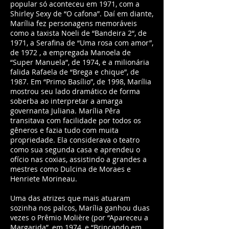
popular só aconteceu em 1971, com a
Shirley Sexy de “O cafona”. Daí em diante,
Marília fez personagens memoráveis
como a taxista Noeli de “Bandeira 2“, de
1971, a Serafina de “Uma rosa com amor”,
de 1972 , a empregada Manoela de
“Super Manuela”, de 1974, e a milionária
falida Rafaela de “Brega e chique”, de
1987. Em “Primo Basílio”, de 1998, Marília
mostrou seu lado dramático de forma
soberba ao interpretar a amarga
governanta Juliana. Marília Pêra
transitava com facilidade por todos os
gêneros e fazia tudo com muita
propriedade. Ela considerava o teatro
como sua segunda casa e aprendeu o
ofício nas coxias, assistindo a grandes a
mestres como Dulcina de Moraes e
Henriete Morineau.
Uma das atrizes que mais atuaram
sozinha nos palcos, Marília ganhou duas
vezes o Prêmio Molière (por “Apareceu a
Margarida”, em 1974, e “Brincando em