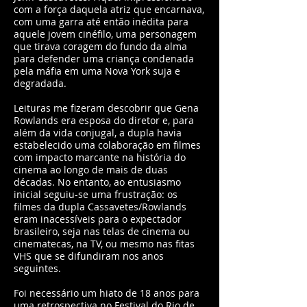
com a força daquela atriz que encarnava,
com uma garra até então inédita para
aquele jovem cinéfilo, uma personagem
que tirava coragem do fundo da alma
para defender uma criança condenada
pela máfia em uma Nova York suja e
degradada.
Leituras me fizeram descobrir que Gena
Rowlands era esposa do diretor e, para
além da vida conjugal, a dupla havia
estabelecido uma colaboração em filmes
com impacto marcante na história do
cinema ao longo de mais de duas
décadas. No entanto, ao entusiasmo
inicial seguiu-se uma frustração: os
filmes da dupla Cassavetes/Rowlands
eram inacessíveis para o expectador
brasileiro, seja nas telas de cinema ou
cinematecas, na TV, ou mesmo nas fitas
VHS que se difundiram nos anos
seguintes.
Foi necessário um hiato de 18 anos para
uma retrospectiva no Festival do Rio de