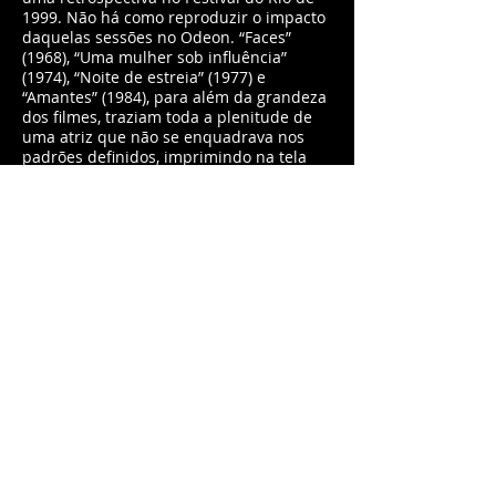
1999. Não há como reproduzir o impacto
daquelas sessões no Odeon. “Faces”
(1968), “Uma mulher sob influência”
(1974), “Noite de estreia” (1977) e
“Amantes” (1984), para além da grandeza
dos filmes, traziam toda a plenitude de
uma atriz que não se enquadrava nos
padrões definidos, imprimindo na tela
não apenas atuações, mas uma vivência
de figuras humanas em universos
particulares. Cassavetes era consciente
em ter ao seu lado nada menos que uma
deusa e, mais que declarações de amor,
seus filmes com Gena eram um espaço
para que ela desfilasse uma
sensibilidade que, fora dali, não teria
espaço na indústria cinematográfica
hollywoodiana.
“Uma mulher sob influência”, em
especial, traz toda a caracterização da
atriz como Mabel, a transposição de uma
intensidade de sentimentos e sensações
sem paralelo. Não considero exagero
afirmar estarmos diante do mais