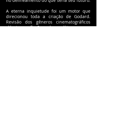
no delineamento do que seria seu futuro.
A eterna inquietude foi um motor que
direcionou toda a criação de Godard.
Revisão dos gêneros cinematográficos
clássicos, reflexões sobre política com um
posicionamento vigoroso, críticas ácidas
sobre a sociedade contemporânea,
colagens sobre artes e demonstrações de
um puro afeto ao cinema se misturam ao
longo de toda sua filmografia.
Se os filmes da década de 60 mantiveram
um caráter mítico, sendo os mais
acessíveis e, por que não dizer,
populares até o dia de hoje, é de extrema
importância não subestimar a criação
posterior do mestre. Considerando
especificamente a produção do século
XXI, Godard seguiu até o fim de seu
trabalho remando na contracorrente de
um cinema cada vez regido por emoções
adrenalinadas e êxitos de bilheteria
imediato. Títulos como “Filme socialismo”
(2010) ou “Adeus à linguagem” (2014) se