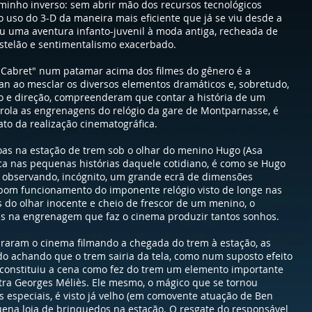
inho inverso: sem abrir mão dos recursos tecnológicos
 uso do 3-D da maneira mais eficiente que já se viu desde a
ou uma aventura infanto-juvenil à moda antiga, recheada de
stelão e sentimentalismo exacerbado.
 Cabret" num patamar acima dos filmes do gênero é a
gan ao mesclar os diversos elementos dramáticos e, sobretudo,
ro e direção, compreenderam que contar a história de um
rola as engrenagens do relógio da gare de Montparnasse, é
ato da realização cinematográfica.
s na estação de trem sob o olhar do menino Hugo (Asa
foca nas pequenas histórias daquele cotidiano, é como se Hugo
ta observando, incógnito, um grande ecrã de dimensões
lo bom funcionamento do imponente relógio visto de longe nas
és do olhar inocente e cheio de frescor de um menino, o
as na engrenagem que faz o cinema produzir tantos sonhos.
aram o cinema filmando a chegada do trem à estação, as
o achando que o trem sairia da tela, como num suposto efeito
econstituiu a cena como fez do trem um elemento importante
entra Georges Méliès. Ele mesmo, o mágico que se tornou
os especiais, é visto já velho (em comovente atuação de Ben
ena loja de brinquedos na estação. O resgate do responsável