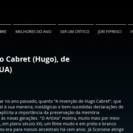
BRE
MELHORES DO ANO
SER UM CRÍTICO
JÚRI FIPRESCI
I
o Cabret (Hugo), de
EUA)
car no ano passado, quanto "A Invenção de Hugo Cabret", que
ual à sua maneira, nostálgicas e bem-sucedidas declarações de
plícita a importância da preservação da memória
 às novas gerações. "O Artista" mostra, muito mais por meio
, em pleno século XXI, um filme mudo e em preto e branco
o era para nossos ancestrais há cem anos. Já Scorsese atinge