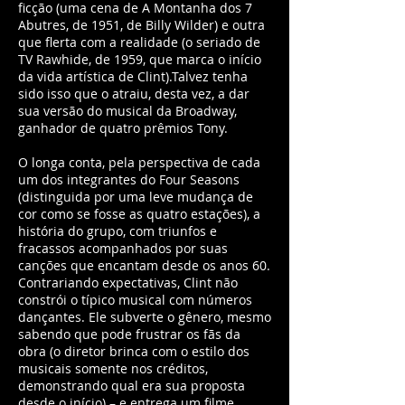
ficção (uma cena de A Montanha dos 7
Abutres, de 1951, de Billy Wilder) e outra
que flerta com a realidade (o seriado de
TV Rawhide, de 1959, que marca o início
da vida artística de Clint).Talvez tenha
sido isso que o atraiu, desta vez, a dar
sua versão do musical da Broadway,
ganhador de quatro prêmios Tony.
O longa conta, pela perspectiva de cada
um dos integrantes do Four Seasons
(distinguida por uma leve mudança de
cor como se fosse as quatro estações), a
história do grupo, com triunfos e
fracassos acompanhados por suas
canções que encantam desde os anos 60.
Contrariando expectativas, Clint não
constrói o típico musical com números
dançantes. Ele subverte o gênero, mesmo
sabendo que pode frustrar os fãs da
obra (o diretor brinca com o estilo dos
musicais somente nos créditos,
demonstrando qual era sua proposta
desde o início) – e entrega um filme