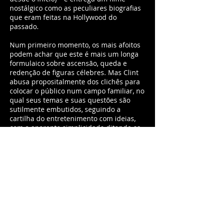
nostálgico como as peculiares biografias
que eram feitas na Hollywood do
passado.
Num primeiro momento, os mais afoitos
podem achar que este é mais um longa
formulaico sobre ascensão, queda e
redenção de figuras célebres. Mas Clint
abusa propositalmente dos clichês para
colocar o público num campo familiar, no
qual seus temas e suas questões são
sutilmente embutidos, seguindo a
cartilha do entretenimento com ideias,
com a aparente simplicidade ditando os
desdobramentos da narrativa. E tudo é
construído com planos elegantes e uma
linguagem de cores saturadas.
Movimentos e posição de câmera
pretendem corroborar o vulcão de
sentimentos dos personagens. Clint não
está em busca de respostas ou de
explicar a importância de Frank Valli and
the Four Seasons. Sua abordagem é