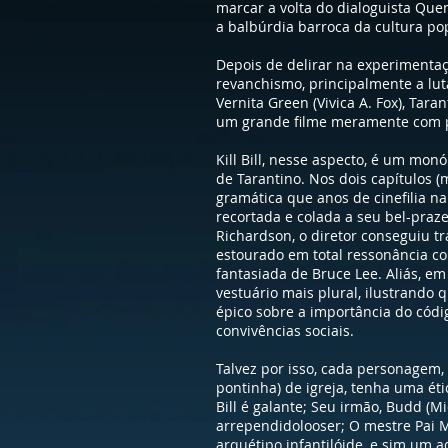
marcar a volta do dialoguista Quen
a balbúrdia barroca da cultura pop
Depois de delirar na experimentaçã
revanchismo, principalmente a luta
Vernita Green (Vivica A. Fox), Tar
um grande filme meramente com pa
Kill Bill, nesse aspecto, é um monó
de Tarantino. Nos dois capítulos 
gramática que anos de cinefilia na
recortada e colada a seu bel-praz
Richardson, o diretor conseguiu t
estourado em total ressonância co
fantasiada de Bruce Lee. Aliás, e
vestuário mais plural, ilustrando
épico sobre a importância do códig
convivências sociais.
Talvez por isso, cada personagem
pontinha) de igreja, tenha uma éti
Bill é galante; Seu irmão, Budd (
arrependidolooser; O mestre Pai M
arquétipo infantilóide, e sim um 