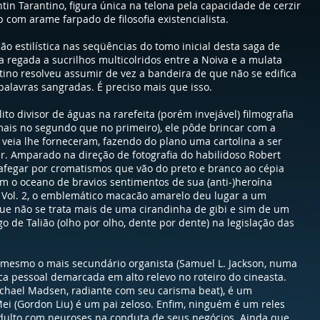
tin Tarantino, figura única na telona pela capacidade de cerzir
 com arame farpado de filosofia existencialista.
o estilística nas seqüências do tomo inicial desta saga de
 regada a sucrilhos multicolridos entre a Noiva e a mulata
antino resolveu assumir de vez a bandeira de que não se edifica
lavras sangradas. É preciso mais que isso.
lito divisor de águas na rarefeita (porém invejável) filmografia
(mais no segundo que no primeiro), ele pôde brincar com a
 veia lhe forneceram, fazendo do plano uma cartolina a ser
er. Amparado na direção de fotografia do habilidoso Robert
rafegar por cromatismos que vão do preto e branco ao cépia
m o oceano de bravios sentimentos de sua (anti-)heroína
m Vol. 2, o emblemático macacão amarelo deu lugar a um
 que não se trata mais de uma cirandinha de gibi e sim de um
o de Talião (olho por olho, dente por dente) na legislação das
, mesmo o mais secundário organista (Samuel L. Jackson, numa
ca pessoal demarcada em alto relevo no roteiro do cineasta.
Michael Madsen, radiante com seu carisma beat), é um
ei (Gordon Liu) é um pai zeloso. Enfim, ninguém é um reles
adulto com neuroses na conduta de seus negócios. Ainda que