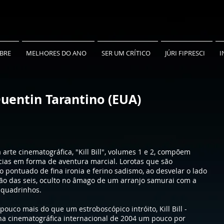
BRE
MELHORES DO ANO
SER UM CRÍTICO
JÚRI FIPRESCI
I
e Quentin Tarantino (EUA)
 arte cinematográfica, "Kill Bill", volumes 1 e 2, compõem
cias em forma de aventura marcial. Lorotas que são
 pontuado de fina ironia e ferino sadismo, ao desvelar o lado
ão das seis, oculto no âmago de um arranjo samurai com a
m quadrinhos.
pouco mais do que um estroboscópico intróito, Kill Bill -
na cinematográfica internacional de 2004 um pouco por