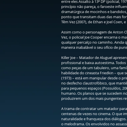
entre eles Assalto à 13ª DP (policial, 1
princípio não pareça, o faroeste influen
dramatúrgica de mocinhos e bandidos, s
ponto que transitam duas das mais fo
Têm Vez (2007), de Ethan e Joel Coen, e 
Assim como o personagem de Anton Ch
Vez, o policial Joe Cooper encarna o 
qualquer percalço no caminho. Ainda q
maneira inabalável o seu ofício de pu
Killer Joe – Matador de Aluguel apres
profissional e baixa autoestima. Todo
como peças de um tabuleiro, uma famíli
habilidade do cineasta Friedkin – que 
(1973) – está em manipular desde o pri
no desfecho claustrofóbico, que manté
para pequenos espaços (Possuídos, 2006)
humano. Os planos que se sucedem no 
produzirem um dos mais pungentes retr
A trama de contratar um matador para r
centenas de vezes no cinema. O que imp
naturalidade e franqueza dos diálogos.
o melodrama. Os envolvidos no assass