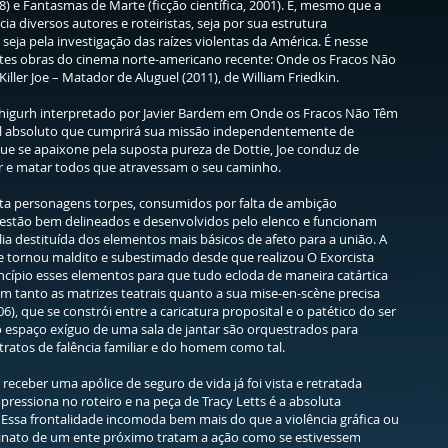
978) e Fantasmas de Marte (ficção científica, 2001). E, mesmo que a
cia diversos autores e roteiristas, seja por sua estrutura
eja pela investigação das raízes violentas da América. É nesse
rtes obras do cinema norte-americano recente: Onde os Fracos Não
Killer Joe – Matador de Aluguel (2011), de William Friedkin.
igurh interpretado por Javier Bardem em Onde os Fracos Não Têm
mal absoluto que cumprirá sua missão independentemente de
ue se apaixone pela suposta pureza de Dottie, Joe conduz de
nir e matar todos que atravessam o seu caminho.
enta personagens torpes, consumidos por falta de ambição
s estão bem delineados e desenvolvidos pelo elenco e funcionam
a destituída dos elementos mais básicos de afeto para a união. A
se tornou maldito e subestimado desde que realizou O Exorcista
ncípio esses elementos para que tudo ecloda de maneira catártica
m tanto as matrizes teatrais quanto a sua mise-en-scène precisa
, que se constrói entre a caricatura proposital e o patético do ser
espaço exíguo de uma sala de jantar são orquestrados para
atos de falência familiar e do homem como tal.
eceber uma apólice de seguro de vida já foi vista e retratada
ressiona no roteiro e na peça de Tracy Letts é a absoluta
 Essa frontalidade incomoda bem mais do que a violência gráfica ou
inato de um ente próximo tratam a ação como se estivessem