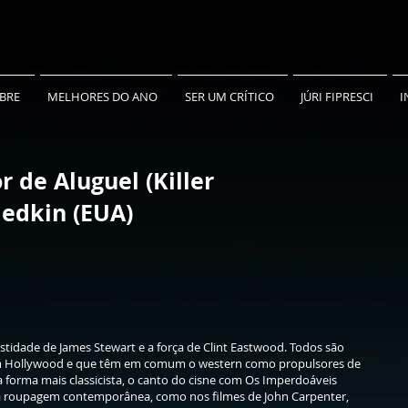
BRE
MELHORES DO ANO
SER UM CRÍTICO
JÚRI FIPRESCI
I
r de Aluguel (Killer
iedkin (EUA)
stidade de James Stewart e a força de Clint Eastwood. Todos são
m Hollywood e que têm em comum o western como propulsores de
ua forma mais classicista, o canto do cisne com Os Imperdoáveis
a roupagem contemporânea, como nos filmes de John Carpenter,