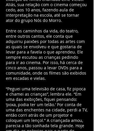
Aliás, sua relação com o cinema começou
cedo, aos 10 anos, fazendo aula de
interpretação na escola, até se tornar
ator do grupo Nós do Morro.
Entre os caminhos da vida, do teatro,
entre outros cantos, ele conta que
adquiriu paixões por todas as artes com
as quais se envolveu e que gostaria de
levar para a favela o que aprendeu. Ele
sempre escutou as crianças pedindo
para ir ao cinema. Por isso, há cerca de
cinco anos, passou a levar DVDs para a
comunidade, onde os filmes são exibidos
em escadas e vielas.
“Peguei uma televisão de casa, fiz pipoca
e chamei as crianças”, lembra ele. “Em
uma das exibições, fiquei pensando:
‘poxa, podia ter um telão.’ Por conta de
uma das enchentes na cidade, perdi a TV,
então corri atrás de um projetor e
coloquei um lençol.” A criançada amou,
parecia a tão sonhada tela grande. Hoje
em dia, os próprios pais e parte do