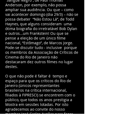
“Sangue Negro”, de Paul Thomas
Anderson, por exemplo, não possa
ampliar sua audiência. Ou que – como
vai acontecer domingo (dia 29/3) – não se
possa debater “Não Estou Lá”, de Todd
Haynes, que alguns consideram uma
ótima biografia do irretratável Bob Dylan
e outros...um Frankstein! Ou que se
pense a eleição de um único filme
nacional, “Estômago”, de Marcos Jorge.
Pode-se discutir tudo - inclusive porque
os membros da Associação de Críticos de
Cinema do Rio de Janeiro não
destacaram dez outros filmes no lugar
destes.
O que não pode é faltar é tempo e
espaço para que os críticos do Rio de
Janeiro (únicos representantes
brasileiros na crítica internacional,
filiados à FIPRESCI) se encontrem com o
público, que todos os anos prestigia a
Mostra em sessões lotadas. Por isto
agradecemos ao convite do nosso
membro José Carlos Avellar para fazer