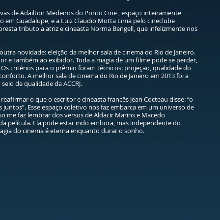
ivas de Adailton Medeiros do Ponto Cine , espaço inteiramente
do em Guadalupe, e a Luiz Claudio Motta Lima pelo cineclube
esta tributo a atriz e cineasta Norma Bengell, que infelizmente nos
ra novidade: eleição da melhor sala de cinema do Rio de Janeiro.
ador e também ao exibidor. Toda a magia de um filme pode se perder,
s critérios para o prêmio foram técnicos: projeção, qualidade do
onforto. A melhor sala de cinema do Rio de Janeiro em 2013 foi a
 selo de qualidade da ACCRJ.
eafirmar o que o escritor e cineasta francês Jean Cocteau disse: “o
juntos”. Esse espaço coletivo nos faz embarca em um universo de
sso me faz lembrar dos versos de Aldacir Marins e Macedo
a película. Ela pode estar indo embora, mas independente do
 magia do cinema é eterna enquanto durar o sonho.