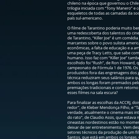
chileno na época que governou o Chile 
trilogia iniciada com “Tony Manero” e
esqueletos de todas as camadas da soc
país sul-americano.
O filme de Tarantino poderia muito bem
uma redescoberta dos talentos do cinea
de Tarantino, “Killer Joe” é um coméd
marcantes sobre o povo sulista americ
econômicas, a falta de educação e a a
uma peça de Tracy Letts, que sabe co
humano. Isso faz com “Killer Joe” tam
escolhido foi “Rush”, de Ron Howard, 
campeonato de Fórmula 1 de 1976. Os 
produzidos fora das engrenagens dos 
técnica reduziram seus salários para q
ambos os longas foram premiados pelos
premiações tradicionais e com retorno 
esses filmes na sala escura?
Para finalizar as escolhas da ACCRJ, d
redor”, de Kleber Mendonça Filho, e “T
verdade, atualmente o cinema mais int
do rato”, de Claudio Assis, que estava
cineastas nordestinos estão no momen
deixar de ser entretenimento. Vem de
setores técnicos da produção de um fi
Santos, que está em ambos os longas. O