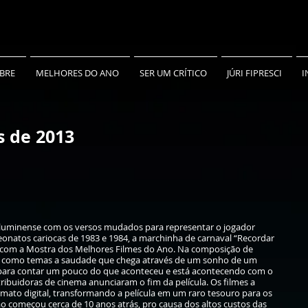
BRE
MELHORES DO ANO
SER UM CRÍTICO
JÚRI FIPRESCI
I
s de 2013
 Fluminense com os versos mudados para representar o jogador
onatos cariocas de 1983 e 1984, a marchinha de carnaval “Recordar
 com a Mostra dos Melhores Filmes do Ano. Na composição de
em como temas a saudade que chega através de um sonho de um
a para contar um pouco do que aconteceu e está acontecendo com o
ribuidoras de cinema anunciaram o fim da película. Os filmes a
ormato digital, transformando a película em um raro tesouro para os
ção começou cerca de 10 anos atrás, pro causa dos altos custos das