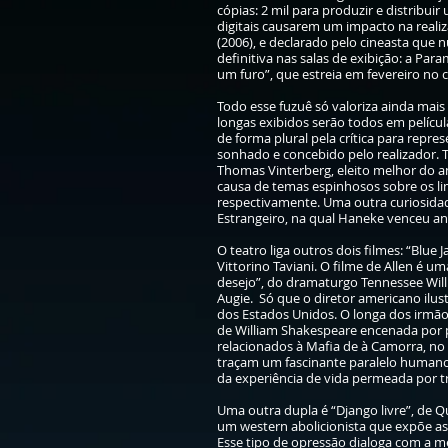
cópias: 2 mil para produzir e distribuir
digitais causarem um impacto na reali
(2006), e declarado pelo cineasta que 
definitiva nas salas de exibição: a Pa
um furo”, que estreia em fevereiro no c
Todo esse fuzuê só valoriza ainda mai
longas exibidos serão todos em películ
de forma plural pela crítica para rep
sonhado e concebido pelo realizador. Ta
Thomas Vinterberg, eleito melhor do a
causa de temas espinhosos sobre os li
respectivamente. Uma outra curiosida
Estrangeiro, na qual Haneke venceu an
O teatro liga outros dois filmes: “Blue
Vittorino Taviani. O filme de Allen é 
desejo”, do dramaturgo Tennessee Will
Augie. Só que o diretor americano il
dos Estados Unidos. O longa dos irmão
de William Shakespeare encenada por p
relacionados à Mafia de à Camorra, no
traçam um fascinante paralelo human
da experiência de vida permeada por tr
Uma outra dupla é “Django livre”, de Q
um western abolicionista que expõe as 
Esse tipo de opressão dialoga com a 