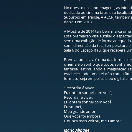
No quesito das homenagens, às iniciat
dedicado ao cinema brasileiro localiza
Subúrbio em Transe. A ACCRJ também pr
deixou em 2013.
A Mostra de 2014 também marca uma out
Essa premiação visa auxiliar o espect
sem uma exibição de forma adequada. O
som, dimensão da tela, temperatura e c
Sala 6 do Espaço Itaú, que receberá um
Premiar uma sala é uma das formas de r
cinema é o sonho que todos sonhamos 
fantasia , estimulando a imaginação. I
estabelecendo uma relação com o fim d
formato, seja em película ou digital a
"Recordar é viver
Eu ontem sonhei com você,
Recordar é viver,
Eu ontem sonhei com você.
Eu sonhei,
Meu grande amor,
Que você foi embora,
E nunca mais voltou, meu amor."
Mario Abbade