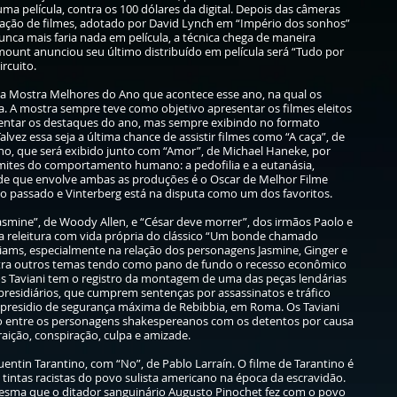
 uma película, contra os 100 dólares da digital. Depois das câmeras
zação de filmes, adotado por David Lynch em “Império dos sonhos”
nunca mais faria nada em película, a técnica chega de maneira
ramount anunciou seu último distribuído em película será “Tudo por
ircuito.
s a Mostra Melhores do Ano que acontece esse ano, na qual os
a. A mostra sempre teve como objetivo apresentar os filmes eleitos
resentar os destaques do ano, mas sempre exibindo no formato
lvez essa seja a última chance de assistir filmes como “A caça”, de
no, que será exibido junto com “Amor”, de Michael Haneke, por
mites do comportamento humano: a pedofilia e a eutanásia,
de que envolve ambas as produções é o Oscar de Melhor Filme
o passado e Vinterberg está na disputa como um dos favoritos.
 Jasmine”, de Woody Allen, e “César deve morrer”, dos irmãos Paolo e
uma releitura com vida própria do clássico “Um bonde chamado
iams, especialmente na relação dos personagens Jasmine, Ginger e
ustra outros temas tendo como pano de fundo o recesso econômico
s Taviani tem o registro da montagem de uma das peças lendárias
residiários, que cumprem sentenças por assassinatos e tráfico
 presidio de segurança máxima de Rebibbia, em Roma. Os Taviani
o entre os personagens shakespereanos com os detentos por causa
aição, conspiração, culpa e amizade.
uentin Tarantino, com “No”, de Pablo Larraín. O filme de Tarantino é
tintas racistas do povo sulista americano na época da escravidão.
mesma que o ditador sanguinário Augusto Pinochet fez com o povo