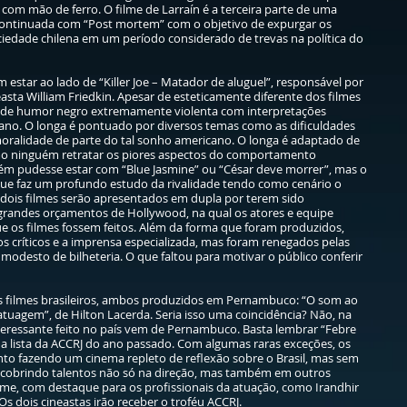
com mão de ferro. O filme de Larraín é a terceira parte de uma
 continuada com “Post mortem” com o objetivo de expurgar os
iedade chilena em um período considerado de trevas na política do
 estar ao lado de “Killer Joe – Matador de aluguel”, responsável por
sta William Friedkin. Apesar de esteticamente diferente dos filmes
ia de humor negro extremamente violenta com interpretações
ano. O longa é pontuado por diversos temas como as dificuldades
moralidade de parte do tal sonho americano. O longa é adaptado de
mo ninguém retratar os piores aspectos do comportamento
bém pudesse estar com “Blue Jasmine” ou “César deve morrer”, mas o
que faz um profundo estudo da rivalidade tendo como cenário o
dois filmes serão apresentados em dupla por terem sido
grandes orçamentos de Hollywood, na qual os atores e equipe
ue os filmes fossem feitos. Além da forma que foram produzidos,
 críticos e a imprensa especializada, mas foram renegados pelas
modesto de bilheteria. O que faltou para motivar o público conferir
ois filmes brasileiros, ambos produzidos em Pernambuco: “O som ao
atuagem”, de Hilton Lacerda. Seria isso uma coincidência? Não, na
eressante feito no país vem de Pernambuco. Basta lembrar “Febre
 na lista da ACCRJ do ano passado. Com algumas raras exceções, os
to fazendo um cinema repleto de reflexão sobre o Brasil, mas sem
scobrindo talentos não só na direção, mas também em outros
lme, com destaque para os profissionais da atuação, como Irandhir
s dois cineastas irão receber o troféu ACCRJ.