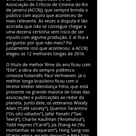
Associação de Críticos de Cinema do Rio
de Janeiro (ACCRJ), que sempre brinda o
público com aquilo que aconteceu de
mais relevante. Às vezes a disputa é tão
acirrada que não se consegue chegar a
uma dezena certinha sem risco de ser
injusto com alguma produção. E aí fica a
pergunta: por que não mais? Foi
justamente isso que aconteceu: a ACCRJ
elegeu os 12 melhores longas de 2016.
O título de melhor filme do ano ficou com
“Elle”, a obra do sempre polêmico
cineasta holandês Paul Verhoeven. Já o
melhor longa brasileiro ficou com o
diretor Kleber Mendonça Filho, que está
presente na grande maioria de listas das
associações e publicações ao redor do
planeta. Junto dele, os veteranos Woody
Allen (“Café society”), Quentin Tarantino
(“Os oito odiados”), Jafar Panahi (“Taxi
Teerã”), Charlie Kaufman (“Anomalisa”),
Todd Haynes (“Carol”), Jia Zhang-ke (“As
montanhas se separam”), Hong Sang-soo
(“Certo agora, errado depois”) e Béla Tarr