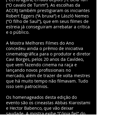
(“O cavalo de Turim”). As escolhas da
ACCRJ também prestigiaram os iniciantes
Robert Eggers (“A bruxa”) e László Nemes
(“O filho de Saul”), que em seus filmes de
estreia já conseguiram arrebatar a crítica
e o público.
A Mostra Melhores Filmes do Ano
concedeu ainda o prêmio de iniciativa
cinematográfica para o produtor e diretor
Cavi Borges, pelos 20 anos da Cavídeo,
que vem fazendo cinema na raça e
lançando novos profissionais no
mercado, além de trazer de volta mestres
que há muito tempo não filmavam. Tudo
isso sem patrocínios.
Os homenageados desta edição do
evento são os cineastas Abbas Kiarostami
e Hector Babenco, que vão deixar
saudade. A mostra exibe “Cópia fiel” do
Kiarostami e “Meu amigo hindu” de
Babenco. Ainda no campo das
homenagens, a ACCRJ publica neste