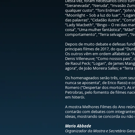
Desta vez, foram necessários cinco tur
“Sieranevada”, “Neruda”, “Invasão Zumb
qualquer custo”, “Toni Erdman”, “John 
“Moonlight – Sob a luz do luar”, “Logan
das palavras”, “Cidadão ilustre”, “Corra!
“Lady Macbeth”, “Bingo – O rei das man
coisa”, “Uma mulher fantástica”, “Mãe!”
comportamento”, “Terra selvagem”, “No 
Depois de muito debate e defesas fund
principais filmes de 2017, do qual “Dun
Os outros vêm em ordem alfabética: “A
Denis Villeneuve; “Como nossos pais”, d
de Raoul Peck; “Logan”, de James Mango
agora”, de João Moreira Salles; e “Terra
Os homenageados serão três, com seus
nunca se aposenta”, de Erico Rassi) e os
Romero (“Despertar dos mortos”). As in
Petrobras, pelo fomento de filmes nacio
em Niterói.
A mostra Melhores Filmes do Ano reúne
contarão com debates com integrantes
ideias, mostrando se concorda ou não c
Mario Abbade
Organizador da Mostra e Secretário Geral