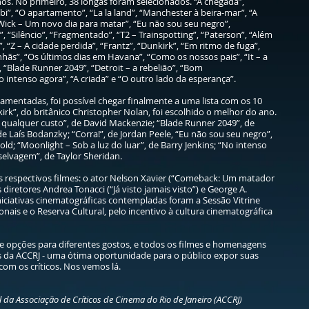
nos. No primeiro, 38 longas foram selecionados. “A chegada”,
i”, “O apartamento”, “La la land”, “Manchester à beira-mar”, “A
Wick – Um novo dia para matar”, “Eu não sou seu negro”,
”, “Silêncio”, “Fragmentado”, “T2 – Trainspotting”, “Paterson”, “Além
”, “Z – A cidade perdida”, “Frantz”, “Dunkirk”, “Em ritmo de fuga”,
hãs”, “Os últimos dias em Havana”, “Como os nossos pais”, “It – a
, “Blade Runner 2049”, “Detroit – a rebelião”, “Bom
intenso agora”, “A criada” e “O outro lado da esperança”.
amentadas, foi possível chegar finalmente a uma lista com os 10
kirk”, do britânico Christopher Nolan, foi escolhido o melhor do ano.
 qualquer custo”, de David Mackenzie; “Blade Runner 2049”, de
e Laís Bodanzky; “Corra!”, de Jordan Peele, “Eu não sou seu negro”,
ld; “Moonlight – Sob a luz do luar”, de Barry Jenkins; “No intenso
 selvagem”, de Taylor Sheridan.
 respectivos filmes: o ator Nelson Xavier (“Comeback: Um matador
 diretores Andrea Tonacci (“Já visto jamais visto”) e George A.
iciativas cinematográficas contempladas foram a Sessão Vitrine
nais e o Reserva Cultural, pelo incentivo à cultura cinematográfica
 opções para diferentes gostos, e todos os filmes e homenagens
 da ACCRJ - uma ótima oportunidade para o público expor suas
om os críticos. Nos vemos lá.
 da Associação de Críticos de Cinema do Rio de Janeiro (ACCRJ)