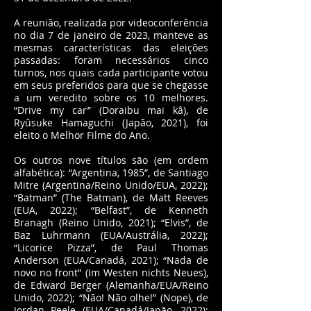
A reunião, realizada por videoconferência
no dia 7 de janeiro de 2023, manteve as
mesmas características das eleições
passadas: foram necessários cinco
turnos, nos quais cada participante votou
em seus preferidos para que se chegasse
a um veredito sobre os 10 melhores.
“Drive my car” (Doraibu mai kâ), de
Ryûsuke Hamaguchi (Japão, 2021), foi
eleito o Melhor Filme do Ano.
Os outros nove títulos são (em ordem
alfabética): “Argentina, 1985”, de Santiago
Mitre (Argentina/Reino Unido/EUA, 2022);
“Batman” (The Batman), de Matt Reeves
(EUA, 2022); “Belfast”, de Kenneth
Branagh (Reino Unido, 2021); “Elvis”, de
Baz Luhrmann (EUA/Austrália, 2022);
“Licorice Pizza”, de Paul Thomas
Anderson (EUA/Canadá, 2021); “Nada de
novo no front” (Im Westen nichts Neues),
de Edward Berger (Alemanha/EUA/Reino
Unido, 2022); “Não! Não olhe!” (Nope), de
Jordan Peele (EUA/Canadá/Japão, 2022);