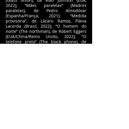
(Glass onion), de Rian Johnson (EUA,
2022); “Mães paralelas” (Madres
paralelas), de Pedro Almodóvar
(Espanha/França, 2021); “Medida
provisória”, de Lázaro Ramos, Flávia
Lacerda (Brasil, 2022); “O homem do
norte” (The northman), de Robert Eggers
(EUA/China/Reino Unido, 2022); “O
telefone preto” (The black phone), de
Scott Derrickson (EUA, 2022); “Spencer”,
de Pablo Larraín (Reino
Unido/Alemanha/EUA/Chile, 2021); “Trem-
bala” (Bullet train), de David Leitch
(Japão/EUA, 2022); “Tudo em todo lugar
ao mesmo tempo” (Everything
everywhere all at once), de Dan Kwan,
Daniel Scheinert (EUA, 2022).
Os homenageados póstumos são: o
jogador de futebol Pelé e o diretor Jean-
Luc Godard. Num ano de grandes
perdas, destacamos também os diretores
Arnaldo Jabor e Peter Bogdanovich, os
atores Milton Gonçalves e Sidney Poitier,
o humorista Jô Soares e a cantora Elza