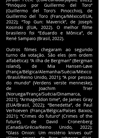
“Pinóquio por Guillermo del Toro”
(Guillermo del Toro's Pinocchio), de
Guillermo del Toro (França/México/EUA,
2022); “Top Gun: Maverick”, de Joseph
Kosinski (EUA, 2022). O melhor filme
brasileiro foi “Eduardo e Mônica”, de
René Sampaio (Brasil, 2022).
Outros filmes chegaram ao segundo
turno da votação. São eles (em ordem
alfabética): “A ilha de Bergman” (Bergman
island), de Mia Hansen-Løve
(França/Bélgica/Alemanha/Suécia/México
/Brasil/Reino Unido, 2021); “A pior pessoa
do mundo” (Verdens verste menneske),
de Joachim Trier
(Noruega/França/Suécia/Dinamarca,
2021); “Armageddon time”, de James Gray
(EUA/Brasil, 2022); “Benedetta”, de Paul
Verhoeven (França/Bélgica/Países Baixos,
2021); “Crimes do futuro” (Crimes of the
future), de David Cronenberg
(Canadá/Grécia/Reino Unido, 2022);
“Glass Onion: Um mistério knives out”