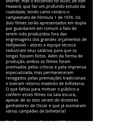
Morrer, mas o escolhido foi Rush, de Ron
Howard, que faz um profundo estudo da
rivalidade, tendo como cenário o
campeonato de Fórmula 1 de 1976. Os
dois filmes serão apresentados em dupla
por guardarem em comum o fato de
terem sido produzidos fora das
engrenagens dos grandes orçamentos de
Hollywood – atores e equipe técnica
reduziram seus salários para que os
longas fossem feitos. Além da forma de
produção, ambos os filmes foram
premiados pelos críticos e pela imprensa
especializada, mas permaneceram
renegados pelas premiações tradicionais
e tiveram retorno modesto de bilheteria.
O que faltou para motivar o público a
conferir esses filmes na sala escura,
apesar de os dois serem de diretores
ganhadores de Oscar e que já assinaram
vários campeões de bilheteria?
Finalizam as escolhas da ACCRJ dois
filmes brasileiros, ambos produzidos em