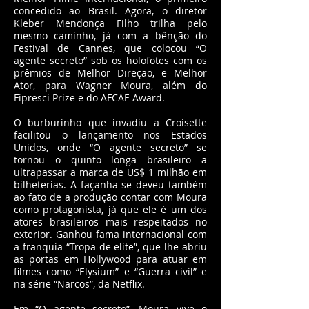
concedido ao Brasil. Agora, o diretor
Kleber Mendonça Filho trilha pelo
mesmo caminho, já com a bênção do
Festival de Cannes, que colocou “O
agente secreto” sob os holofotes com os
prêmios de Melhor Direção, e Melhor
Ator, para Wagner Moura, além do
Fipresci Prize e do AFCAE Award.
O burburinho que invadiu a Croisette
facilitou o lançamento nos Estados
Unidos, onde “O agente secreto” se
tornou o quinto longa brasileiro a
ultrapassar a marca de US$ 1 milhão em
bilheterias. A façanha se deveu também
ao fato de a produção contar com Moura
como protagonista, já que ele é um dos
atores brasileiros mais respeitados no
exterior. Ganhou fama internacional com
a franquia “Tropa de elite”, que lhe abriu
as portas em Hollywood para atuar em
filmes como “Elysium” e “Guerra civil” e
na série “Narcos”, da Netflix.
Em “O agente secreto”, Moura vive o