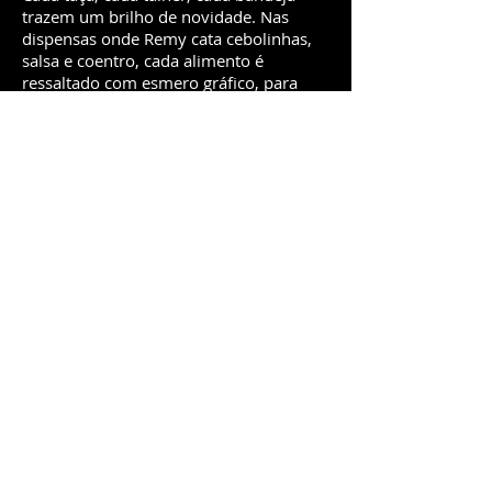
trazem um brilho de novidade. Nas
dispensas onde Remy cata cebolinhas,
salsa e coentro, cada alimento é
ressaltado com esmero gráfico, para
sensibilizar a percepção do público,
atiçando-lhe a fome por invenções
animadas. A cada plano, Bird apresenta
uma nova forma de utilização
dos recursos do 3D. Quando Remy sai
às ruas, Paris também explode em luzes
simetricamente desenhadas para tornar
a cidade ainda mais atraente do que é.
O que torna o filme tão
provocante é essa maneira de não
deixar nenhuma potencialidade plástica
na cenografia quieta, obrigando as
pupilas do espectador a percorrer uma
maratona cromática.
Para além das alegrias formais, há uma
discussão sobre o papel do artista.
Remy precisa cortar o cordão umbilical