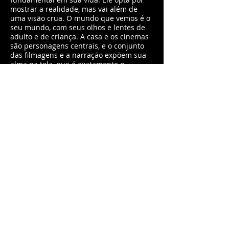
mostrar a realidade, mas vai além de
uma visão crua. O mundo que vemos é o
seu mundo, com seus olhos e lentes de
adulto e de criança. A casa e os cinemas
são personagens centrais, e o conjunto
das filmagens e a narração expõem sua
alma na tela, que é exatamente o
ingrediente-chave para ser uma de suas
obras-primas.
“Retratos fantasmas” pode não atrair de
imediato o espectador pelo estigma que
a arte documental possui – a
receptividade aos longas ficcionais
costuma ser muito maior. Contudo,
“Retratos fantasmas” está em um lugar
tão intrínseco de fantasia, sonho, amor e
realidade que é fácil esquecer que se
trata de documentário. Esta é a
característica que o torna único – por ter
sido realizado somente pela pessoa que
poderia contar essa história de forma tão
especial.