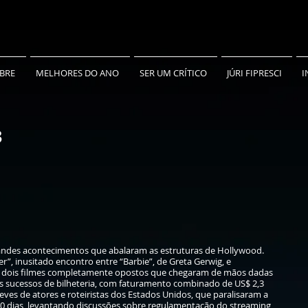
BRE
MELHORES DO ANO
SER UM CRÍTICO
JÚRI FIPRESCI
I
3
randes acontecimentos que abalaram as estruturas de Hollywood.
”, inusitado encontro entre “Barbie”, de Greta Gerwig, e
, dois filmes completamente opostos que chegaram de mãos dadas
s sucessos de bilheteria, com faturamento combinado de US$ 2,3
ves de atores e roteiristas dos Estados Unidos, que paralisaram a
00 dias, levantando discussões sobre regulamentação do streaming