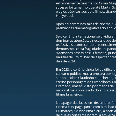
estranhamente carismático Cillian Mur
sucesso foi tamanho que até Martin Scor
elogios públicos aos dois filmes, cita
Hollywood.
Após brilharem nas salas de cinema, 
premiações cinematográficas do ano, 
Se o cenário internacional se dividiu 
dominar as atenções: a necessidade do
os festivais acontecendo presencialmen
demonstrou certa fragilidade. Tal pa
“Mamonas Assassinas: O filme” e, princ
barreira de um milhão de espectadores
dias de 2024.
Em 2023, o cenário ainda foi de dificu
cativar o público, mas a procura por i
sonho”, sobre Claudinho e Buchecha, “M
eterno personagem dos Trapalhões. Ent
Gramado, mas foi visto por menos de 3
nacional mais procurado do ano, com 
filmes brasileiros.
No apagar das luzes, em dezembro, for
cinema e TV paga. Junto com o milhão 
Guimarães, “Minha irmã e eu”, a notíci
de que as coisas melhorem já em 2024. 