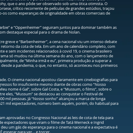
phy, que o ano pôde ser observado sob uma ótica otimista. O
sese, crítico recorrente de películas de grandes estúdios, traçou
ndo-os como esperanças de originalidade em obras comerciais de
“Barbie” e “Oppenheimer” seguiram juntos para dominar também as
com destaque especial para o drama de Nolan.
entre greve e “Barbenheimer”, a cena nacional viu um intenso debate
 retorno da cota de tela. Em um ano de calendário completo, com
te e sem incidentes relacionados à covid 19, o cinema brasileiro
norama só mudou na última semana do ano, com o lançamento de
ipalmente, de “Minha irmã e eu”, primeira produção a superar a
 desde a pandemia, o que, no entanto, só aconteceu nos primeiros
ldade. O cinema nacional apostou claramente em cinebiografias para
ngressos foi insuficiente mesmo diante de obras como “Nosso
eu nome é Gal”, sobre Gal Costa, e “Mussum, o filmis”, sobre o
re eles, “Mussum” se destacou ao conquistar o Festival de
00 mil pessoas. Já “Nosso sonho” alcançou a marca de longa
521 mil espectadores, número bem aquém, porém, do habitual para
am aprovadas no Congresso Nacional as leis de cota de tela para
de espectadores que viram o filme de Tatá Werneck e Ingrid
a deu um gás de esperança para o cinema nacional e a expectativa é
É esperar para ver… e torcer.