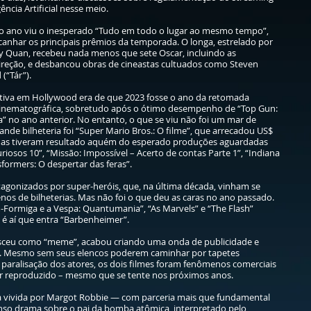
ência Artificial nesse meio.
 o ano viu o inesperado “Tudo em todo o lugar ao mesmo tempo”,
canhar os principais prêmios da temporada. O longa, estrelado por
uy Quan, recebeu nada menos que sete Oscar, incluindo as
ireção, e desbancou obras de cineastas cultuados como Steven
(“Tár”).
ativa em Hollywood era de que 2023 fosse o ano da retomada
a cinematográfica, sobretudo após o ótimo desempenho de “Top Gun:
” no ano anterior. No entanto, o que se viu não foi um mar de
ande bilheteria foi “Super Mario Bros.: O filme”, que arrecadou US$
Mas tiveram resultado aquém do esperado produções aguardadas
iosos 10”, “Missão: Impossível – Acerto de contas Parte 1”, “Indiana
formers: O despertar das feras”.
agonizados por super-heróis, que, na última década, vinham se
os de bilheterias. Mas não foi o que deu as caras no ano passado.
-Formiga e a Vespa: Quantumania”, “As Marvels” e “The Flash”
é aí que entra “Barbenheimer”.
nasceu como “meme”, acabou criando uma onda de publicidade e
d. Mesmo sem seus elencos poderem caminhar por tapetes
aralisação dos atores, os dois filmes foram fenômenos comerciais
ser reproduzido – mesmo que se tente nos próximos anos.
eca vivida por Margot Robbie — com parceria mais que fundamental
nso drama sobre o pai da bomba atômica, interpretado pelo