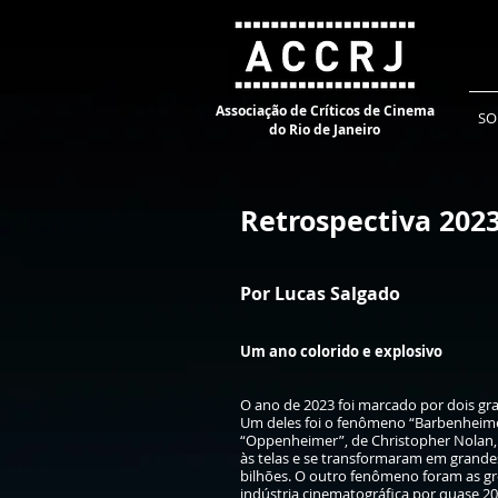
Associação de Críticos de Cinema
SO
do Rio de Janeiro
Retrospectiva 202
Por Lucas Salgado
Um ano colorido e explosivo
O ano de 2023 foi marcado por dois g
Um deles foi o fenômeno “Barbenheimer
“Oppenheimer”, de Christopher Nolan
às telas e se transformaram em grande
bilhões. O outro fenômeno foram as gre
indústria cinematográfica por quase 2