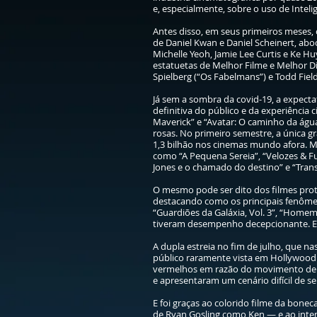
e, especialmente, sobre o uso de Intelig
Antes disso, em seus primeiros meses,
de Daniel Kwan e Daniel Scheinert, abo
Michelle Yeoh, Jamie Lee Curtis e Ke H
estatuetas de Melhor Filme e Melhor D
Spielberg (“Os Fabelmans”) e Todd Field 
Já sem a sombra da covid-19, a expect
definitiva do público e da experiênci
Maverick” e “Avatar: O caminho da água
rosas. No primeiro semestre, a única gr
1,3 bilhão nos cinemas mundo afora. 
como “A Pequena Sereia”, “Velozes & Fur
Jones e o chamado do destino” e “Trans
O mesmo pode ser dito dos filmes prot
destacando como os principais fenômen
“Guardiões da Galáxia, Vol. 3”, “Homem
tiveram desempenho decepcionante. E 
A dupla estreia no fim de julho, que 
público raramente vista em Hollywoo
vermelhos em razão do movimento de p
e apresentaram um cenário difícil de 
E foi graças ao colorido filme da bon
de Ryan Gosling como Ken — e ao inte