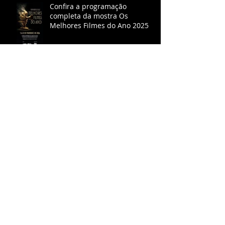
Confira a programação
completa da mostra Os
Melhores Filmes do Ano 2025
Vem aí, na Caixa Cultural, a
Mostra ACCRJ Os Melhores
Filmes do Ano de 2025
"O agente secreto" é escolhido
o melhor filme do ano pela
ACCRJ
ACCRJ consagra Ainda Estou
Aqui como melhor filme do ano