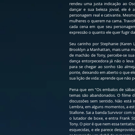
rendeu uma justa indicação ao Osc
dançar e sua beleza jovial, ele é a
personagem real e cativante. Mesmo
mulheres o querem na cama. Travolt
cada cena em que seu personagem c
expressão o quanto ele quer fugir da
Seu carinho por Stephanie (Karen L
Brooklyn a Manhattan, mais uma met
de machão de Tony, percebe-se sua d
dança entorpecedora já não o leva 
para se chegar ao sonho tão almej
ponte, deixando em aberto o que el
sua lição de vida: aprende que não p
Pena que em “Os embalos de sábado c
temas são abandonados. O filme de
discussões sem sentido. Não está 
Lembra, em alguns momentos, a estru
Stallone. Sai a banda Survivor com se
o lutador de boxe, e entra Frank St
Tony. O pior é que nem essa tentativ
esquecidas, e ele parece desprovid