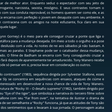
ar de melhor ator. Enquanto seduz o espectador com seu jeito de 
rrogante, narcisista, sexista, misógino. E seus contrastes tornam o 
 com sua conduta reprovável, os homens querem ser como ele, e as 
a encarna com perfeição o jovem em desajuste com seu ambiente. A 
ontracena com os amigos na noite esfuziante, fica claro em sua 
quele lugar.
ynn Gorney) é o meio para ele conseguir cruzar a ponte que liga o 
áfora para a mudança desejada. Em meio a todo o orgulho e a pose 
esilusão com a vida. As noites de rei aos sábados já não bastam. A 
mais ao paraíso. E Stephanie pode ser o catalisador dessa mudança, 
ado. O filme de Badham se encerra com Tony conseguindo cruzar a 
e fará depois de aparentemente ter amadurecido. Tony Manero recebe 
ode só pensar em si, precisa levar em consideração os outros.
ontinuam” (1983), sequência dirigida por Sylvester Stallone, esses 
 Sly se concentra em sequências com ensaios, ataques de ciúme e 
interessado em desenvolver a nova chance de vida de Tony Manero. 
tura de “Rocky III – O desafio supremo” (1982), também dirigido por 
u “Eye of the tiger”, que simboliza a narrativa do terceiro filme sobre 
allone com seu “Far from over”, na tentativa de ilustrar o drama de 
a de ser semelhante a “Rocky” funciona, já que as atitudes de Tony são 
o dos sentimentos que o levaram à sua jornada. O personagem acaba 