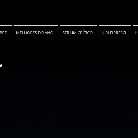
BRE
MELHORES DO ANO
SER UM CRÍTICO
JÚRI FIPRESCI
I
e