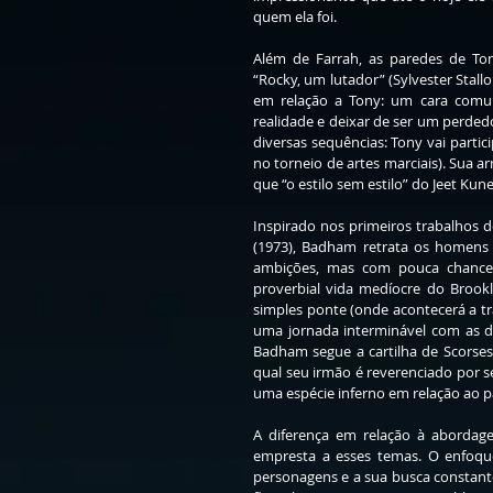
quem ela foi.
Além de Farrah, as paredes de Ton
“Rocky, um lutador” (Sylvester Stall
em relação a Tony: um cara comu
realidade e deixar de ser um perded
diversas sequências: Tony vai partic
no torneio de artes marciais). Sua 
que “o estilo sem estilo” do Jeet Kune
Inspirado nos primeiros trabalhos d
(1973), Badham retrata os homens 
ambições, mas com pouca chance 
proverbial vida medíocre do Brook
simples ponte (onde acontecerá a tr
uma jornada interminável com as dif
Badham segue a cartilha de Scorsese
qual seu irmão é reverenciado por se
uma espécie inferno em relação ao p
A diferença em relação à abordag
empresta a esses temas. O enfoque
personagens e a sua busca constante