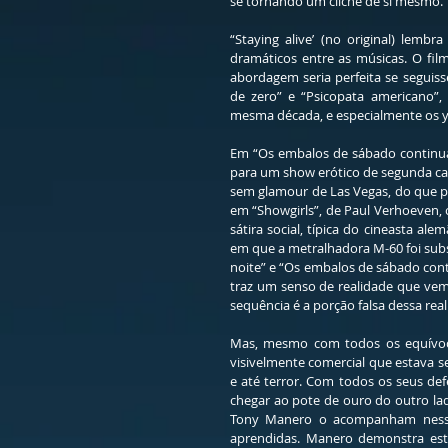
se tornando um clichê de si mesmo. 
“Staying alive’ (no original) lemb
dramáticos entre as músicas. O film
abordagem seria perfeita se seguisse
de zero” e “Psicopata americano”,
mesma década, e especialmente os y
Em “Os embalos de sábado continuam”
para um show erótico de segunda cate
sem glamour de Las Vegas, do que 
em “Showgirls”, de Paul Verhoeven, o
sátira social, típica do cineasta a
em que a metralhadora M-60 foi subst
noite” e “Os embalos de sábado cont
traz um senso de realidade que vem 
sequência é a porção falsa dessa real
Mas, mesmo com todos os equívocos
visivelmente comercial que estava s
e até terror. Com todos os seus def
chegar ao pote de ouro do outro lad
Tony Manero o acompanham nesse 
aprendidas. Manero demonstra esta