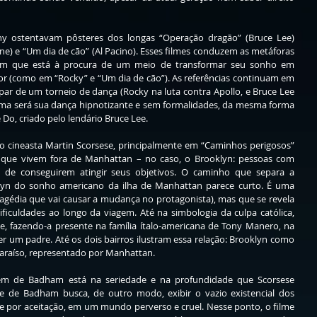
y ostentavam pôsteres dos longas “Operação dragão” (Bruce Lee) 
one) e “Um dia de cão” (Al Pacino). Esses filmes conduzem as metáforas 
m que está à procura de um meio de transformar seu sonho em 
or (como em “Rocky” e “Um dia de cão”). As referências continuam em 
ipar de um torneio de dança (Rocky na luta contra Apollo, e Bruce Lee 
arma será sua dança hipnotizante e sem formalidades, da mesma forma 
 Do, criado pelo lendário Bruce Lee. 
o cineasta Martin Scorsese, principalmente em “Caminhos perigosos” 
que vivem fora de Manhattan – no caso, o Brooklyn: pessoas com 
de conseguirem atingir seus objetivos. O caminho que separa a 
lyn do sonho americano da ilha de Manhattan parece curto. É uma 
agédia que vai causar a mudança no protagonista), mas que se revela 
iculdades ao longo da viagem. Até na simbologia da culpa católica, 
, fazendo-a presente na família ítalo-americana de Tony Manero, na 
r um padre. Até os dois bairros ilustram essa relação: Brooklyn como 
araíso, representado por Manhattan. 
em de Badham está na seriedade e na profundidade que Scorsese 
 de Badham busca, de outro modo, exibir o vazio existencial dos 
 por aceitação, em um mundo perverso e cruel. Nesse ponto, o filme 