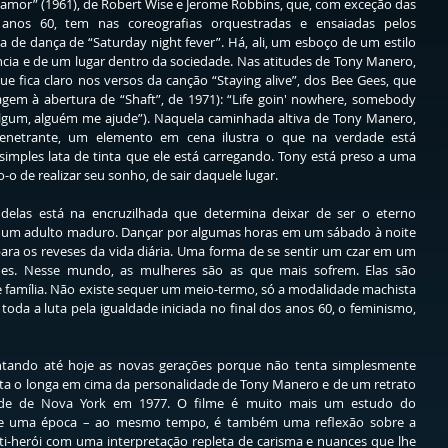
amor” (1961), de Robert Wise e Jerome Robbins, que, com exceção das 
 anos 60, tem nas coreografias orquestradas e ensaiadas pelos 
 de dança de “Saturday night fever”. Há, ali, um esboço de um estilo 
ia e de um lugar dentro da sociedade. Nas atitudes de Tony Manero, 
e fica claro nos versos da canção “Staying alive”, dos Bee Gees, que 
m à abertura de “Shaft”, de 1971): “Life goin' nowhere, somebody 
algum, alguém me ajude”). Naquela caminhada altiva de Tony Manero, 
enetrante, um elemento em cena ilustra o que na verdade está 
mples lata de tinta que ele está carregando. Tony está preso a uma 
-o de realizar seu sonho, de sair daquele lugar.
delas está na encruzilhada que determina deixar de ser o eterno 
ar um adulto maduro. Dançar por algumas horas em um sábado à noite 
a os reveses da vida diária. Uma forma de se sentir um czar em um 
s. Nesse mundo, as mulheres são as que mais sofrem. Elas são 
e família. Não existe sequer um meio-termo, só a modalidade machista 
toda a luta pela igualdade iniciada no final dos anos 60, o feminismo, 
tando até hoje as novas gerações porque não tenta simplesmente 
enta o longa em cima da personalidade de Tony Manero e de um retrato 
ade de Nova York em 1977. O filme é muito mais um estudo do 
e uma época – ao mesmo tempo, é também uma reflexão sobre a 
ti-herói com uma interpretação repleta de carisma e nuances que lhe 