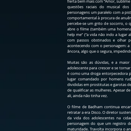
flerta bem mais com “Amor, sublime 
questões raciais do musical dos
personagens um paralelo com a pista
comportamental à procura de anuênc
percebe-se um grito de socorro, o qu
abre o filme (também uma homenage
help me” (“a vida não indo a lugar 
com passos obstinados e olhar p
acontecendo com o personagem: a si
âncora, algo que o segura, impedindo
Muitas são as dúvidas, e a maior 
adolescente para crescer e se torn
é como uma droga entorpecedora par
lugar comandado por homens rude
divididas em prostitutas e garotas d
de qualificar as mulheres. Apesar de 
ali, ainda não tinha vez.
O filme de Badham continua encan
retratar a era Disco. O diretor sust
da vida dos adolescentes na cid
personagem do que um registro d
maturidade. Travolta incorpora o an