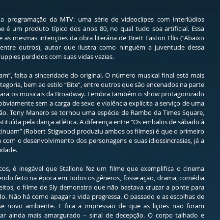
ra a programação da MTV: uma série de videoclipes com interlúdios 
e é um produto típico dos anos 80, no qual tudo soa artificial. Essa 
 as mesmas intenções da obra literária de Brett Easton Ellis (“Abaixo 
 entre outros), autor que ilustra como ninguém a juventude dessa 
uppies perdidos com suas vidas vazias.
, falta a sinceridade do original. O número musical final está mais 
goria, bem ao estilo “Bite”, entre outros que são encenados na parte 
para os musicais da Broadway. Lembra também o show protagonizado 
bviamente sem a carga de sexo e violência explícita a serviço de uma 
lemão. Tony Manero se tornou uma espécie de Rambo da Times Square, 
ituída pela dança atlética. A diferença entre “Os embalos de sábado à 
inuam” (Robert Stigwood produziu ambos os filmes) é que o primeiro 
com o desenvolvimento dos personagens e suas idiossincrasias, já a 
idade. 
, é inegável que Stallone fez um filme que exemplifica o cinema 
endo feito na época em todos os gêneros, fosse ação, drama, comédia 
eitos, o filme de Sly demonstra que não bastava cruzar a ponte para 
o. Não há como apagar a vida pregressa. O passado e as escolhas de 
novo ambiente. E fica a impressão de que as lições não foram 
r ainda mais amargurado – sinal de decepção. O corpo talhado e 