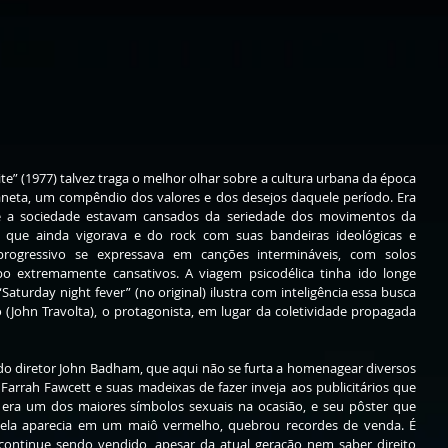
e” (1977) talvez traga o melhor olhar sobre a cultura urbana da época 
eta, um compêndio dos valores e dos desejos daquele período. Era 
a sociedade estavam cansados da seriedade dos movimentos da 
l que ainda vigorava e do rock com suas bandeiras ideológicas e 
progressivo se expressava em canções intermináveis, com solos 
extremamente cansativos. A viagem psicodélica tinha ido longe 
“Saturday night fever” (no original) ilustra com inteligência essa busca 
(John Travolta), o protagonista, em lugar da coletividade propagada 
 do diretor John Badham, que aqui não se furta a homenagear diversos 
Farrah Fawcett e suas madeixas de fazer inveja aos publicitários que 
era um dos maiores símbolos sexuais na ocasião, e seu pôster que 
ela aparecia em um maiô vermelho, quebrou recordes de venda. É 
continue sendo vendido, apesar da atual geração nem saber direito 