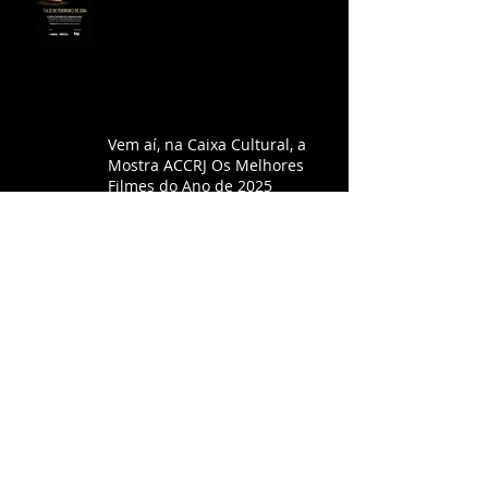
Vem aí, na Caixa Cultural, a
Mostra ACCRJ Os Melhores
Filmes do Ano de 2025
"O agente secreto" é escolhido
o melhor filme do ano pela
ACCRJ
ACCRJ consagra Ainda Estou
Aqui como melhor filme do ano