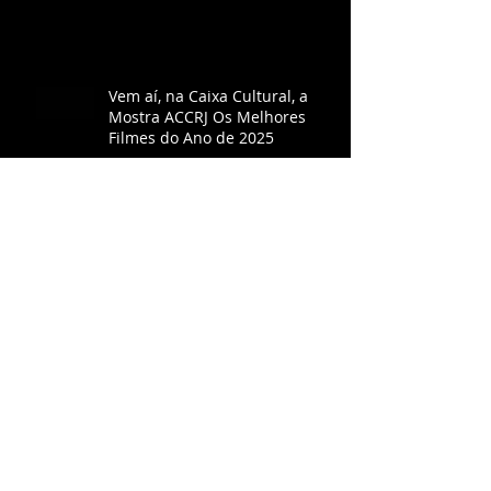
Vem aí, na Caixa Cultural, a
Mostra ACCRJ Os Melhores
Filmes do Ano de 2025
"O agente secreto" é escolhido
o melhor filme do ano pela
ACCRJ
ACCRJ consagra Ainda Estou
Aqui como melhor filme do ano
Oppenheimer volta aos