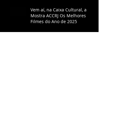
Vem aí, na Caixa Cultural, a
Mostra ACCRJ Os Melhores
Filmes do Ano de 2025
"O agente secreto" é escolhido
o melhor filme do ano pela
ACCRJ
ACCRJ consagra Ainda Estou
Aqui como melhor filme do ano
Oppenheimer volta aos
cinemas