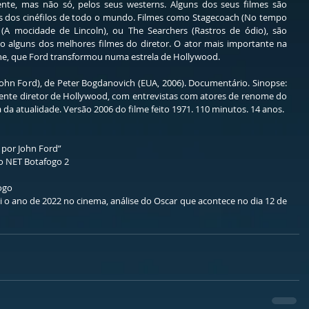
nte, mas não só, pelos seus westerns. Alguns dos seus filmes são 
as dos cinéfilos de todo o mundo. Filmes como Stagecoach (No tempo 
n (A mocidade de Lincoln), ou The Searchers (Rastros de ódio), são 
alguns dos melhores filmes do diretor. O ator mais importante na 
yne, que Ford transformou numa estrela de Hollywood.
John Ford), de Peter Bogdanovich (EUA, 2006). Documentário. Sinopse: 
te diretor de Hollywood, com entrevistas com atores de renome do 
a atualidade. Versão 2006 do filme feito 1971. 110 minutos. 14 anos.
 por John Ford”
ão NET Botafogo 2
fogo
 o ano de 2022 no cinema, análise do Oscar que acontece no dia 12 de 