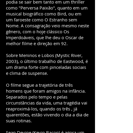
podia se sair bem tanto em um thriller
como "Perversa Paixão", quanto em um
musical biográfico como Bird, ou em
um faroeste como O Estranho sem
Nome. A consagração veio mesmo neste
gênero, com o hoje clássico Os
Imperdoáveis, que lhe deu o Oscar de
melhor filme e direção em 92.
Sobre Meninos e Lobos (Mystic River,
2003), o último trabalho de Eastwood, é
um drama forte com pinceladas sociais
e clima de suspense.
O filme segue a trajetória de três
homens que foram amigos na infância.
Separados pelo tempo e pelas
circunstâncias da vida, uma tragédia vai
reaproximá-los, quando os três , já
quarentões, estão vivendo o dia a dia de
suas rotinas.
Sean Devine (Kevin Bacon) é agora um