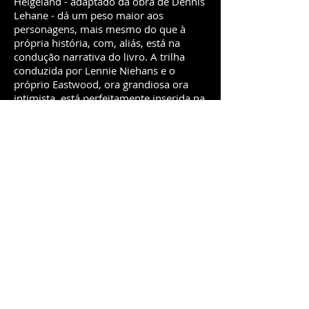
Helgeland - adaptado da obra de Dennis
Lehane - dá um peso maior aos
personagens, mais mesmo do que à
própria história, com, aliás, está na
condução narrativa do livro. A trilha
conduzida por Lennie Niehans e o
próprio Eastwood, ora grandiosa ora
intimista, está perfeitamente inserida na
história E a fotografia do ótimo Tom
Stern - colaborador antigo de Eastwood
- procura evidenciar ainda mais o lado
obscuro da natureza humana.
A forma como Sobre Meninos e Lobos é
conduzido vai capturando o espectador.
A apresentação dos personagens, a
construção da trama, os momentos de
violência velada, a tensão psicológica e
o mote da vingança, um tema que volta
e meia aparece na obra de Eastwood,
talvez por ele ser tão importante nos
westerns, berço de sua carreira de ator.