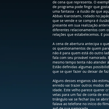
de cena que representa. O exemplo
de programa pode fingir que gosta
uma fantasia - a ilusão de que aq
Abbas Kiarostami, rodado no Japão
que se vende e se compra é ilusão
presente em sua realização anteri
diferentes relacionamentos com o
relações que estabelecemos. E pod
A cena de abertura antecipa o que
os questionamentos de quem pare
não é para quem está do outro la
fala com seu provável namorado. E
mesmo tempo tenta não atender às
Estão definidas algumas possibilid
que se quer fazer ou deixar de faz
Alguns desses enganos são estimu
enredo vai trazer outros modos d
idade. Este velho parece querer 
velas para um faz de conta de enc
triângulo vai se fechar (ou se a
falava ao telefone no início do fi
avô de sua namorada...