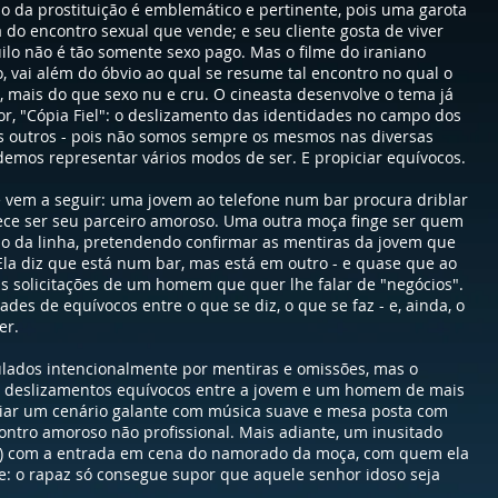
 da prostituição é emblemático e pertinente, pois uma garota
 do encontro sexual que vende; e seu cliente gosta de viver
uilo não é tão somente sexo pago. Mas o filme do iraniano
, vai além do óbvio ao qual se resume tal encontro no qual o
, mais do que sexo nu e cru. O cineasta desenvolve o tema já
or, "Cópia Fiel": o deslizamento das identidades no campo dos
s outros - pois não somos sempre os mesmos nas diversas
emos representar vários modos de ser. E propiciar equívocos.
 vem a seguir: uma jovem ao telefone num bar procura driblar
ce ser seu parceiro amoroso. Uma outra moça finge ser quem
do da linha, pretendendo confirmar as mentiras da jovem que
la diz que está num bar, mas está em outro - e quase que ao
 solicitações de um homem que quer lhe falar de "negócios".
ades de equívocos entre o que se diz, o que se faz - e, ainda, o
er.
lados intencionalmente por mentiras e omissões, mas o
e deslizamentos equívocos entre a jovem e um homem de mais
criar um cenário galante com música suave e mesa posta com
ontro amoroso não profissional. Mais adiante, um inusitado
brir) com a entrada em cena do namorado da moça, com quem ela
lme: o rapaz só consegue supor que aquele senhor idoso seja