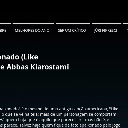
BRE
MELHORES DO ANO
SER UM CRÍTICO
JÚRI FIPRESCI
I
nado (Like
de Abbas Kiarostami
Apaixonado" é o mesmo de uma antiga canção americana, "Like
m o que se vê na tela: mais de um personagem se comportam
á quem finja que é aquilo que parece ser - mas não é, e
as parece. Talvez haja quem fique de fato apaixonado pelo jogo