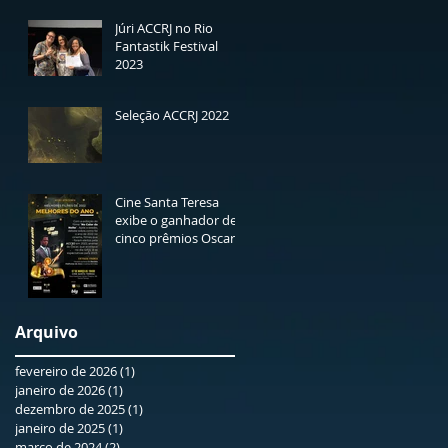
ACCRJ
Júri ACCRJ no Rio
Fantastik Festival
2023
Seleção ACCRJ 2022
Cine Santa Teresa
exibe o ganhador de
cinco prêmios Oscar
“No calor da noite” -
dia 7 de março
Arquivo
fevereiro de 2026
(1)
1 post
janeiro de 2026
(1)
1 post
dezembro de 2025
(1)
1 post
janeiro de 2025
(1)
1 post
março de 2024
(2)
2 posts