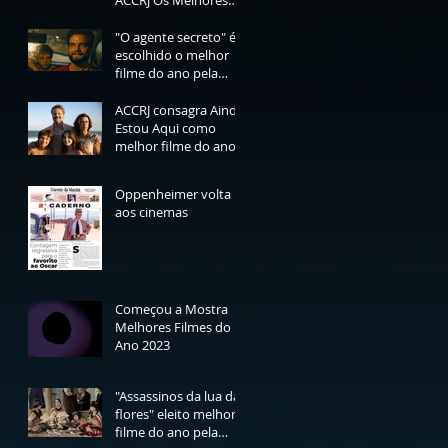
ACCRJ Os Melhores
Filmes do Ano de
2025
"O agente secreto" é
escolhido o melhor
filme do ano pela
ACCRJ
ACCRJ consagra Ainda
Estou Aqui como
melhor filme do ano
Oppenheimer volta
aos cinemas
Começou a Mostra
Melhores Filmes do
Ano 2023
"Assassinos da lua das
flores" eleito melhor
filme do ano pela