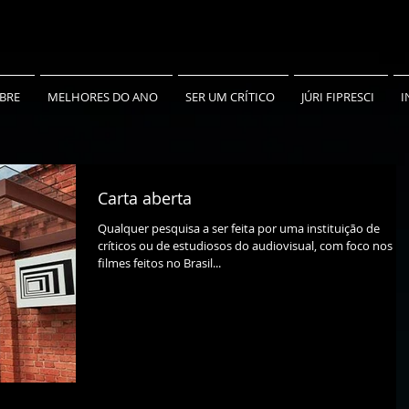
BRE
MELHORES DO ANO
SER UM CRÍTICO
JÚRI FIPRESCI
I
Carta aberta
Qualquer pesquisa a ser feita por uma instituição de
críticos ou de estudiosos do audiovisual, com foco nos
filmes feitos no Brasil...