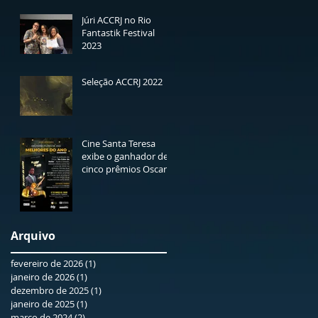
ACCRJ
Júri ACCRJ no Rio
Fantastik Festival
2023
Seleção ACCRJ 2022
Cine Santa Teresa
exibe o ganhador de
cinco prêmios Oscar
“No calor da noite” -
dia 7 de março
Arquivo
fevereiro de 2026
(1)
1 post
janeiro de 2026
(1)
1 post
dezembro de 2025
(1)
1 post
janeiro de 2025
(1)
1 post
março de 2024
(2)
2 posts