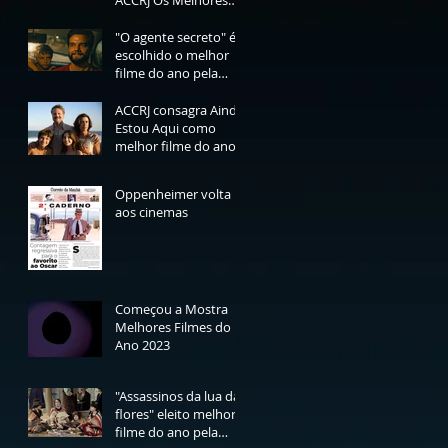
ACCRJ Os Melhores
Filmes do Ano de
2025
"O agente secreto" é
escolhido o melhor
filme do ano pela
ACCRJ
a
ACCRJ consagra Ainda
Estou Aqui como
melhor filme do ano
Oppenheimer volta
aos cinemas
Começou a Mostra
Melhores Filmes do
Ano 2023
"Assassinos da lua das
flores" eleito melhor
filme do ano pela