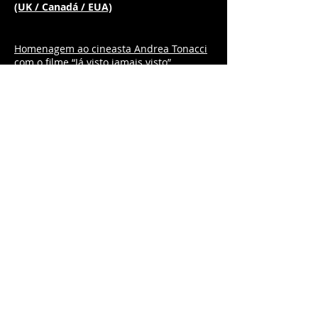
(UK / Canadá / EUA)
Homenagem ao cineasta Andrea Tonacci
com o filme “Já visto jamais visto”
Homenagem ao cineasta George A.
Romero com o filme “Despertar dos
mortos”
Homenagem ao ator Nelson Xavier com o
filme “Comeback: Um matador nunca se
aposenta”
Iniciativas Cinematográficas 2017
O cenário cinematográfico de 2017
Os melhores filmes de 2017
©
1984 - 2026
Associação de Críticos de
Cinema do Rio de Janeiro