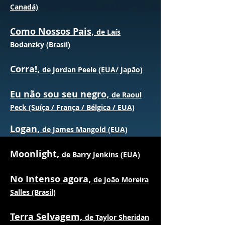
Canadá)
Como Nossos Pais,
de Laís
Bodanzky (Brasil)
Corra!,
de Jordan Peele (EUA/ Japão)
Eu não sou seu negro,
de Raoul
Peck (Suíça / França / Bélgica / EUA)
Logan,
de James Mangold (EUA)
Moonlight,
de Barry Jenkins (EUA)
No Intenso agora,
de João Moreira
Salles (Brasil)
Terra Selvagem,
de Taylor Sheridan