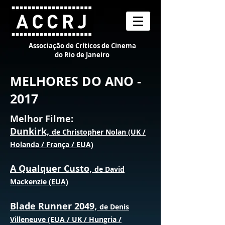
Associação de Críticos de Cinema
do Rio de Janeiro
MELHORES DO ANO -
2017
Melhor Filme:
Dunkirk,
de Christopher Nolan (UK /
Holanda / França / EUA)
A Qualquer Custo,
de David
Mackenzie (EUA)
Blade Runner 2049,
de Denis
Villeneuve (EUA / UK / Hungria /